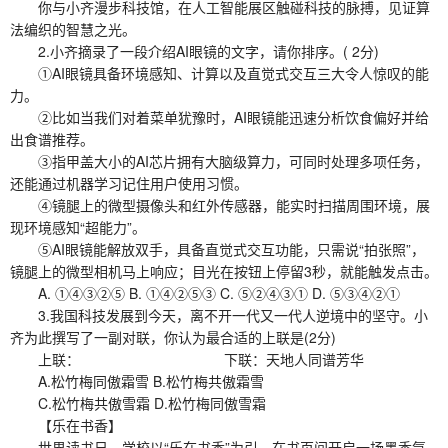
你与小齐漫步科技馆，在人工智能展区触碰科技的脉搏，见证算
法编织的智慧之光。
2.小齐摘录了一段介绍AI眼镜的文字，请你排序。( 2分)
①AI眼镜具备环境感知、计算以及直觉式交互三大令人惊叹的能
力。
②比如当我们对着菜单犹豫时，AI眼镜能迅速分析饮食偏好并给
出食谱推荐。
③指甲盖大小的AI芯片拥有大脑级算力，可同时处理多项任务，
还能通过机器学习记住用户使用习惯。
④镜腿上的微型摄像头和红外传感器，能实时扫描周围环境，展
现环境感知“超能力”。
⑤AI眼镜能解放双手，具备直觉式交互功能，只需说“拍张照”，
镜腿上的微型相机马上响应；目光在按钮上停留3秒，就能触发点击。
A. ①④③②⑤ B. ①④②⑤③ C. ⑤②④③① D. ⑤③④②①
3.我国科技发展到今天，离不开一代又一代人逆境中的坚守。小
齐为此撰写了一副对联，你认为最合适的上联是(2分)
上联： 下联：天地人同谱芳华
A.松竹梅同傲霜雪 B.松竹梅共傲霜雪
C.松竹梅共傲雪霜 D.松竹梅同傲雪霜
【乐在书香】
世界读书日，学校以“乐在书香”为引，在书页间开启一场墨香氤