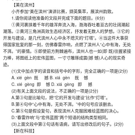
【美在滨州】
小齐参加“美在滨州”演讲比赛，撷英集萃，展滨州韵致。
1.请你阅读他准备的文段并完成下面的题目。(6分)
①黄河裹挟着千年的雄浑奔流入海，渤海吞吐着亘古的壮阔潮起
潮落。②黄河三角洲高效生态经济区，抒发着无数人的梦想。③它的
开发与建设，是几代滨州人心中永不熄灭的“灯塔”。④当这件大事获
得国家批复的那一刻，仿佛春雷炸响，点燃了滨州人“心中有海，无处
不湃。”的豪情。⑤即使前方荆棘遍布，滨州人也一如(即 既)往握紧接
力棒，将图纸上的宏伟蓝图，一寸寸雕琢成震(撼 憾)人心的现实奇
迹。
(1)文中加点字的读音和括号中的字形，完全正确的一项是(2分)
A. xié gèn 既 撼 B. xiá gèn 既 憾
C. xié gèng 即 憾 D. xiá gèng 即 撼
(2)有关上面文段的说法，不正确的一项是(2分)
A.第③句是比喻句，把“它的开发与建设”比作“灯塔”。
B.第④句中“心中有海，无处不湃。”中的句号应该删去。
C.第⑤句是假设复句，表现滨州人克服困难绘蓝图的决心。
D.“春雷炸响”与“宏伟蓝图”两个短语的结构类型相同。
(3)上面文段中第②句话有语病，请写出修改后的句子。(2分)
【新在科技】