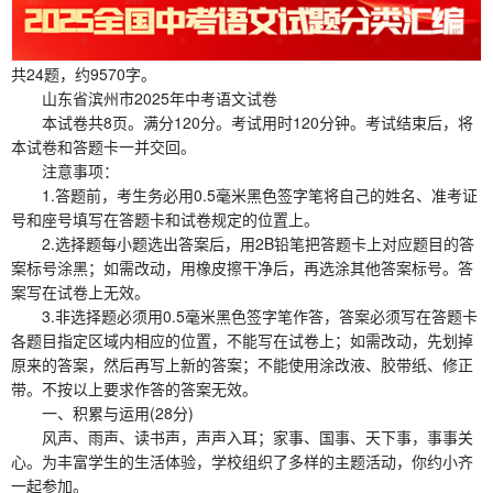
共24题，约9570字。
山东省滨州市2025年中考语文试卷
本试卷共8页。满分120分。考试用时120分钟。考试结束后，将
本试卷和答题卡一并交回。
注意事项：
1.答题前，考生务必用0.5毫米黑色签字笔将自己的姓名、准考证
号和座号填写在答题卡和试卷规定的位置上。
2.选择题每小题选出答案后，用2B铅笔把答题卡上对应题目的答
案标号涂黑；如需改动，用橡皮擦干净后，再选涂其他答案标号。答
案写在试卷上无效。
3.非选择题必须用0.5毫米黑色签字笔作答，答案必须写在答题卡
各题目指定区域内相应的位置，不能写在试卷上；如需改动，先划掉
原来的答案，然后再写上新的答案；不能使用涂改液、胶带纸、修正
带。不按以上要求作答的答案无效。
一、积累与运用(28分)
风声、雨声、读书声，声声入耳；家事、国事、天下事，事事关
心。为丰富学生的生活体验，学校组织了多样的主题活动，你约小齐
一起参加。