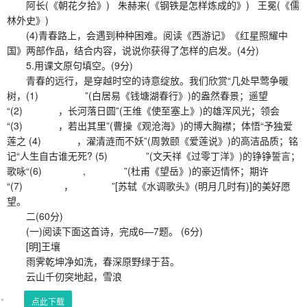
阿长(《朝花夕拾》) 朱赫来(《钢铁是怎样炼成的》) 王冕(《儒
林外史》)
(4)青春路上，会遇到种种困难。阅读《西游记》《红星照耀中
国》两部作品，结合内容，说说你获得了怎样的启发。(4分)
5.用课文原句填空。(9分)
青春的远行，是穿越时空的诗意绽放。我们欣赏“几处早莺争暖
树，(1) ”(白居易《钱塘湖春行》)的盎然春景；遥望
“(2) ，长河落日圆”(王维《使至塞上》)的雄浑风光；领会
“(3) ，若出其里”(曹操《观沧海》)的博大胸襟；体悟“予独爱
莲之 (4) ，濯清涟而不妖”(周敦颐《爱莲说》)的高洁品质；铭
记“人生自古谁无死? (5) ”(文天祥《过零丁洋》)的铮铮誓言；
歌咏“(6) , ”(杜甫《望岳》)的豪迈情怀；期许
“(7) ， ”[苏轼《水调歌头》(明月几时有)]的美好愿
望。
二(60分)
(一)阅读下面这首诗，完成6—7题。 (6分)
[明]王壤
雨霁乾坤净如洗，春深原野绿于苔。
云山千仞突地起，雪浪
点此下载