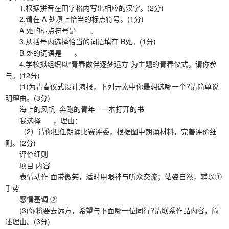
1.根据拼音在田字格内写出相应的汉字。(2分)
2.请在 A 处填上恰当的标点符号。(1分)
A 处的标点符号是 。
3.从括号内选择恰当的词语填在 B处。(1分)
B 处的词语是 。
4.学校拟组织以“青春做伴逐梦远方”为主题的青春仪式，请你参
与。(12分)
(1)为青春仪式设计海报，下列元素中你最想选哪一个?请简单说
明理由。(3分)
海上的风帆 奔跑的青年 一本打开的书
我选择 ，理由：
（2）请你担任朗诵比赛评委，根据图中朗诵材料，完善评价细
则。(2分)
评价细则
项目 内容
表情动作 面带微笑，适时用眼神与听众交流；站姿自然，辅以①
手势
感情基调 ②
(3)你将要去远方，希望与下面哪一位同行?请联系作品内容，简
述理由。(3分)