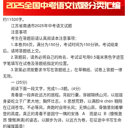
约11520字。
江苏省南通市2025年中考语文试题
注意事项
考生在答题前请认真阅读本注意事项：
1.本卷共6页，满分为150分，考试时间为150分钟。考试结束
后，请将答题纸上交。
2.答题前，请务必将自己的姓名、考试证号用0.5毫米黑色字迹签
字笔填写在试卷及答题纸指定的位置。
3.答案必须按要求书写在答题纸上，在草稿纸、试卷上答题一律
无效。
一 (25分)
阅读下面一段文字，完成1—3题。(4分)
青春是一段奔赴远方的旅程。背起行囊，穿越锦绣山河，以挺拔
身姿屹立于广袤大地；胸怀壮志， ò 思想荒野，以满腔rè chén 翱翔
在辽阔苍穹。不必等风，奔跑时自带长风；无惧山高，骨骼里刻着攀
登的高度。真正的青春不是固守一隅的安逸 A 而是以 B (慷慨激
昂 慷慨淋漓)的姿态，以脚步为诗，以远方为卷，在征途中书写生命
的璀璨篇章！