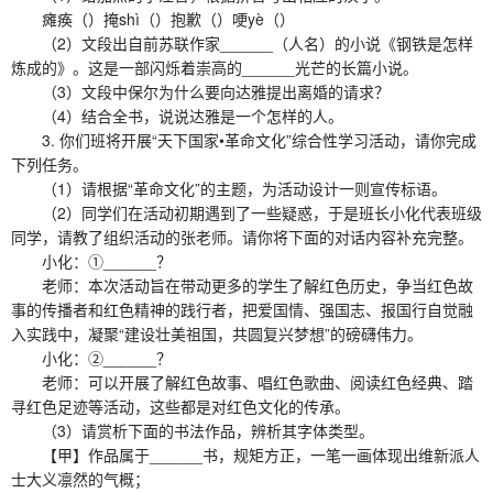
瘫痪（）掩shì（）抱歉（）哽yè（）
（2）文段出自前苏联作家______（人名）的小说《钢铁是怎样
炼成的》。这是一部闪烁着崇高的______光芒的长篇小说。
（3）文段中保尔为什么要向达雅提出离婚的请求？
（4）结合全书，说说达雅是一个怎样的人。
3. 你们班将开展“天下国家•革命文化”综合性学习活动，请你完成
下列任务。
（1）请根据“革命文化”的主题，为活动设计一则宣传标语。
（2）同学们在活动初期遇到了一些疑惑，于是班长小化代表班级
同学，请教了组织活动的张老师。请你将下面的对话内容补充完整。
小化：①______？
老师：本次活动旨在带动更多的学生了解红色历史，争当红色故
事的传播者和红色精神的践行者，把爱国情、强国志、报国行自觉融
入实践中，凝聚“建设壮美祖国，共圆复兴梦想”的磅礴伟力。
小化：②______？
老师：可以开展了解红色故事、唱红色歌曲、阅读红色经典、踏
寻红色足迹等活动，这些都是对红色文化的传承。
（3）请赏析下面的书法作品，辨析其字体类型。
【甲】作品属于______书，规矩方正，一笔一画体现出维新派人
士大义凛然的气概；