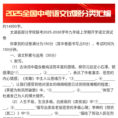
约14950字。
太湖县部分学校联考2025-2026学年九年级上学期开学语文测试
卷
你拿到的试卷满分为150分（其中卷面书写占5分），考试时间为
150分钟。
一、语文积累与运用（35分）
1. 默写。
（1）古诗词中蕴含着纯洁而丰富的感情，柳宗元驻足小石潭，顿
感潭边“①__________，②__________”，表达了作者凄凉、悲苦的
内心情感；《关雎》中主人公思绪万千，“③__________，④______
____”，让我们感受到他对淑女的绵绵相思已达到彻夜难眠的程度；
《茅屋为秋风所破歌》中，“⑤__________，⑥__________”体现了
杜甫舍己为人的博大情怀。
（2）人生不易，生活多艰。白居易的《卖炭翁》中“⑦________
__，⑧__________”描写出卖炭老翁悲苦的矛盾心理；李绅的《悯农
（其二）》中“⑨__________，⑩__________”描绘了劳动人民在烈