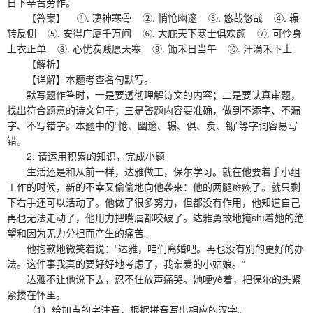
日下辛苦劳作。
【答案】 ①. 凄神寒骨 ②. 悄怆幽邃 ③. 悠哉悠哉 ④. 辗
转反侧 ⑤. 安得广厦千万间 ⑥. 大庇天下寒士俱欢颜 ⑦. 可怜身
上衣正单 ⑧. 心忧炭贱愿天寒 ⑨. 锄禾日当午 ⑩. 汗滴禾下土
【解析】
【详解】本题考查名句默写。
默写题作答时，一是要透彻理解诗文的内容；二是要认真审题，
找出符合题意的诗文句子；三是答题内容要准确，做到不添字、不漏
字、不写错字。本题中的“怆、幽邃、辗、俱、炭、锄”等字词容易写
错。
2. 请运用积累的知识，完成小题
生活还是和从前一样，达雅做工，保尔学习。就在他要着手小组
工作的时候，新的不幸又偷偷地向他袭来：他的两腿瘫痪了。就只剩
下右手还可以活动了。他做了很多努力，但都没有作用，他知道自己
再也无法走动了，他用力把嘴唇都咬破了。达雅勇敢地掩shì着她的绝
望和因为无力分担而产生的痛苦。
他抱歉地微笑着说：“达雅，咱们离婚吧。再也没有别的更好的办
法。这件事我真的要好好地考虑了，我亲爱的小姑娘。”
达雅不让他说下去，忍不住放声痛哭。她哽yè着，把保尔的头紧
紧搂在怀里。
（1）给加点的字注音，根据拼音写出相应的汉字。