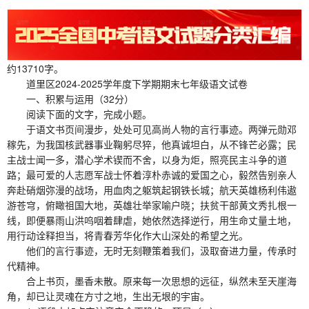
约13710字。
道里区2024-2025学年度下学期期末七年级语文试卷
一、积累与运用（32分）
阅读下面的文字，完成小题。
于语文书页间漫步，处处可见高尚人物的言行事迹。两弹元勋邓
稼先，为我国核武器事业鞠躬尽猝，他真诚坦白，从不锋芒必露；民
主战士闻一多，潜心学术锲而不舍，以身为炬，照亮民主斗争的道
路；最可爱的人志愿军战士怀着淳朴赤诚的爱国之心，毅然告别亲人
奔赴硝烟弥漫的战场，用血肉之躯筑起钢铁长城；航天英雄杨利伟遨
游苍穹，俯瞰祖国大地，英雄壮举家喻户晓；扶贫干部黄文秀扎根一
线，即便暴雨山洪呜咽着肆虐，她依然选择逆行，用生命丈量土地，
用行动诠释担当，将青春芳华化作大山深处的希望之光。
他们的言行事迹，无时无刻鞭策着我们，汲取奋进力量，传承时
代精神。
合上书页，墨香未散。原来每一次思想的远征，纵然未至天崖海
角，却已让灵魂在方寸之地，生出无垠的宇宙。