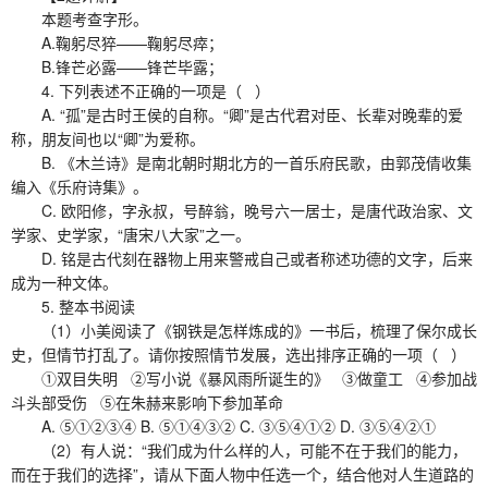
本题考查字形。
A.鞠躬尽猝——鞠躬尽瘁；
B.锋芒必露——锋芒毕露；
4. 下列表述不正确的一项是（ ）
A. “孤”是古时王侯的自称。“卿”是古代君对臣、长辈对晚辈的爱
称，朋友间也以“卿”为爱称。
B. 《木兰诗》是南北朝时期北方的一首乐府民歌，由郭茂倩收集
编入《乐府诗集》。
C. 欧阳修，字永叔，号醉翁，晚号六一居士，是唐代政治家、文
学家、史学家，“唐宋八大家”之一。
D. 铭是古代刻在器物上用来警戒自己或者称述功德的文字，后来
成为一种文体。
5. 整本书阅读
（1）小美阅读了《钢铁是怎样炼成的》一书后，梳理了保尔成长
史，但情节打乱了。请你按照情节发展，选出排序正确的一项（ ）
①双目失明 ②写小说《暴风雨所诞生的》 ③做童工 ④参加战
斗头部受伤 ⑤在朱赫来影响下参加革命
A. ⑤①②③④ B. ⑤①④③② C. ③⑤④①② D. ③⑤④②①
（2）有人说：“我们成为什么样的人，可能不在于我们的能力，
而在于我们的选择”，请从下面人物中任选一个，结合他对人生道路的