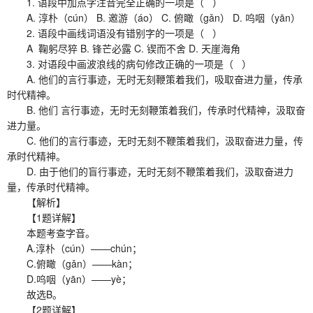
1. 语段中加点字注音完全正确的一项是（ ）
A. 淳朴（cún） B. 邀游（áo） C. 俯瞰（gǎn） D. 呜咽（yān）
2. 语段中画线词语没有错别字的一项是（ ）
A 鞠躬尽猝 B. 锋芒必露 C. 锲而不舍 D. 天崖海角
3. 对语段中画波浪线的病句修改正确的一项是（ ）
A. 他们的言行事迹，无时无刻鞭策着我们，吸取奋进力量，传承
时代精神。
B. 他们 言行事迹，无时无刻鞭策着我们，传承时代精神，汲取奋
进力量。
C. 他们的言行事迹，无时无刻不鞭策着我们，汲取奋进力量，传
承时代精神。
D. 由于他们的盲行事迹，无时无刻不鞭策着我们，汲取奋进力
量，传承时代精神。
【解析】
【1题详解】
本题考查字音。
A.淳朴（cún）——chún；
C.俯瞰（gǎn）——kàn；
D.呜咽（yān）——yè；
故选B。
【2题详解】