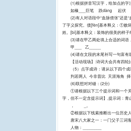
(1)根据拼音写汉字，给加点的字注
如椽___巨笔 跌dàng 起伏 
(2)有人对语段中“血脉偾张”还是“
了字义探究。债[fèn]基本释义：①败
姓。[bì]基本释义：装饰的很美的样
(3)请在甲乙两处填上合适的词语，
甲___ 乙_____
(4)请在文段的末尾补写一句富有鼓
【活动现场】:诗词大会共有四轮比拼
（5）点字成诗：请从以下四个成
判若两人 今非昔比 天涯海角 择
(6)联想对对碰：(2分)
①请根据以下三个提示词和一个关键
字，但不一定含提示词】,提示词：青
， _。
②根据以下线索推断出一位历史人物
唐宋八大家之一：一门父子三词客
人物：________