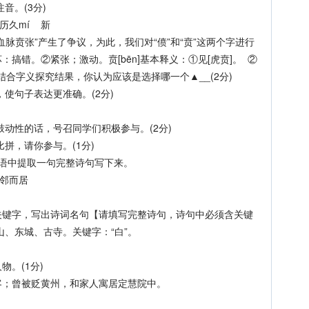
音。(3分)
历久mí 新
血脉贲张”产生了争议，为此，我们对“偾”和“贲”这两个字进行
坏：搞错。②紧张；激动。贲[bēn]基本释义：①见[虎贲]。 ②
子结合字义探究结果，你认为应该是选择哪一个▲__(2分)
使句子表达更准确。(2分)
动性的话，号召同学们积极参与。(2分)
，请你参与。(1分)
语中提取一句完整诗句写下来。
邻而居
字，写出诗词名句【请填写完整诗句，诗句中必须含关键
山、东城、古寺。关键字：“白”。
。(1分)
；曾被贬黄州，和家人寓居定慧院中。