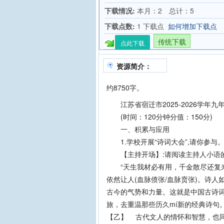
下载情况:
本月：2 总计：5
下载点数:
1 下载点
如何增加下载点
传统下载
点此下载
资源简介：
约8750字。
江苏省宿迁市2025-2026学年
(时间：120分钟分值：150分)
一、积累与应用
1.学校开展“诗词大会”,请你参与。(
【主持开场】:请阅读主持人小语的
“天生我材必有用，千金散尽还复来。
依然让人(血脉偾张/血脉贲张)。诗人
古今的气势和力量。这就是中国古诗
旅，去重温那些历久mí新的经典诗
【乙】 古代文人的情怀和智慧，