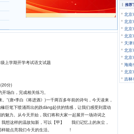
推荐
北京
北京
北京
北京
天津
北京
北京
九年级上学期开学考试语文试题
海南
北京
吉林
20分)
开场白，完成相关练习。
”(唐•李白《将进酒》)一千两百多年前的诗句，今天读来，
如椽巨笔下喷涌而出的跌dàng起伏的情感，让我们感受到震动
词的魅力。从今天开始，我们将和大家一起展开一场诗词之
句。我想这样的温故知新，可以【甲】 我们记忆上的灰尘，
也同样能点亮我们今天的生活。 !