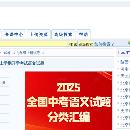
备课中心
上传资源
高级搜索
帮助
如何搜索？
初中试卷
→
九年级上册试卷
→
本月
陕西
年级上学期开学考试语文试题
河南
黑龙
上册
北京
北京
北京
北京
天津
北京
北京