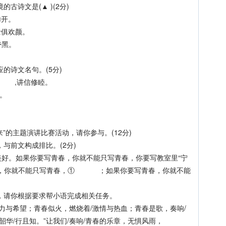
古诗文是(▲ )(2分)
鳞开。
俱欢颜。
昏黑。
的诗文名句。(5分)
,讲信修睦。
。
的主题演讲比赛活动，请你参与。(12分)
与前文构成排比。(2分)
。如果你要写青春，你就不能只写青春，你要写教室里“宁
春，你就不能只写青春，① ；如果你要写青春，你就不能
，请你根据要求帮小语完成相关任务。
与希望；青春似火，燃烧着/激情与热血；青春是歌，奏响/
韶华/行且知。”让我们/奏响/青春的乐章，无惧风雨，