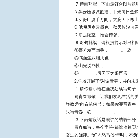
(7)诗画巧配：下面最符合图片意境的
A.黑云压城城欲摧，甲光向日金
B.安得广厦千万间，大庇天下寒士
C.俄顷风定云墨色，秋天漠漠向
D.斯是陋室，惟吾德馨。
(8)对句挑战：请根据提示对出相应
①野芳发而幽香， 。 ② 
③满面尘灰烟火色， ____
④山光悦鸟性，
⑤ ,后天下之乐而乐。
2.学校开展了“对话青春，共向未来”
(1)请你帮小语在画线处续写句子，
向青春致敬，让我们发现生活的美好
静致远”的奋笔疾书；如果你要写青
只写青春，② 。
(2)下面这段话是演讲的结语部分
青春如诗，每个字符/都跳动着/活力
奋进的旋律。“鲜衣怒马/少年时，不负