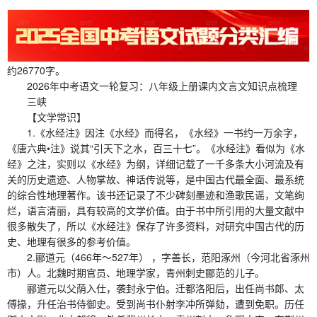
约26770字。
2026年中考语文一轮复习：八年级上册课内文言文知识点梳理
三峡
【文学常识】
1.《水经注》因注《水经》而得名，《水经》一书约一万余字，
《唐六典•注》说其“引天下之水，百三十七”。《水经注》看似为《水
经》之注，实则以《水经》为纲，详细记载了一千多条大小河流及有
关的历史遗迹、人物掌故、神话传说等，是中国古代最全面、最系统
的综合性地理著作。该书还记录了不少碑刻墨迹和渔歌民谣，文笔绚
烂，语言清丽，具有较高的文学价值。由于书中所引用的大量文献中
很多散失了，所以《水经注》保存了许多资料，对研究中国古代的历
史、地理有很多的参考价值。
2.郦道元（466年～527年） ，字善长，范阳涿州（今河北省涿州
市）人。北魏时期官员、地理学家，青州刺史郦范的儿子。
郦道元以父荫入仕，袭封永宁伯。迁都洛阳后，出任尚书郎、太
傅掾，升任治书侍御史。受到尚书仆射李冲所弹劾，遭到免职。历任