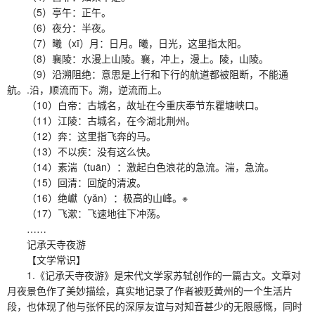
（5）亭午：正午。
（6）夜分：半夜。
（7）曦（xī）月：日月。曦，日光，这里指太阳。
（8）襄陵：水漫上山陵。襄，冲上，漫上。陵，山陵。
（9）沿溯阻绝：意思是上行和下行的航道都被阻断，不能通
航。.沿，顺流而下。溯，逆流而上。
（10）白帝：古城名，故址在今重庆奉节东瞿塘峡口。
（11）江陵：古城名，在今湖北荆州。
（12）奔：这里指飞奔的马。
（13）不以疾：没有这么快。
（14）素湍（tuān）：激起白色浪花的急流。湍，急流。
（15）回清：回旋的清波。
（16）绝巘（yǎn）：极高的山峰。※
（17）飞漱：飞速地往下冲荡。
……
记承天寺夜游
【文学常识】
1.《记承天寺夜游》是宋代文学家苏轼创作的一篇古文。文章对
月夜景色作了美妙描绘，真实地记录了作者被贬黄州的一个生活片
段，也体现了他与张怀民的深厚友谊与对知音甚少的无限感慨，同时