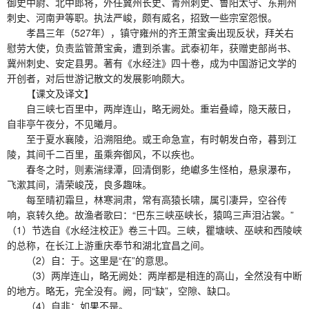
御史中尉、北中郎将，外任冀州长史、青州刺史、鲁阳太守、东荆州
刺史、河南尹等职。执法严峻，颇有威名，招致一些宗室怨恨。
孝昌三年（527年），镇守雍州的齐王萧宝夤出现反状，拜关右
慰劳大使，负责监管萧宝夤，遭到杀害。武泰初年，获赠吏部尚书、
冀州刺史、安定县男。著有《水经注》四十卷，成为中国游记文学的
开创者，对后世游记散文的发展影响颇大。
【课文及译文】
自三峡七百里中，两岸连山，略无阙处。重岩叠嶂，隐天蔽日，
自非亭午夜分，不见曦月。
至于夏水襄陵，沿溯阻绝。或王命急宣，有时朝发白帝，暮到江
陵，其间千二百里，虽乘奔御风，不以疾也。
春冬之时，则素湍绿潭，回清倒影，绝巘多生怪柏，悬泉瀑布，
飞漱其间，清荣峻茂，良多趣味。
每至晴初霜旦，林寒涧肃，常有高猿长啸，属引凄异，空谷传
响，哀转久绝。故渔者歌曰：“巴东三峡巫峡长，猿鸣三声泪沾裳。”
（1）节选自《水经注校正》卷三十四。三峡，瞿塘峡、巫峡和西陵峡
的总称，在长江上游重庆奉节和湖北宜昌之间。
（2）自：于。这里是“在”的意思。
（3）两岸连山，略无阙处：两岸都是相连的高山，全然没有中断
的地方。略无，完全没有。阙，同“缺”，空隙、缺口。
（4）自非：如果不是。