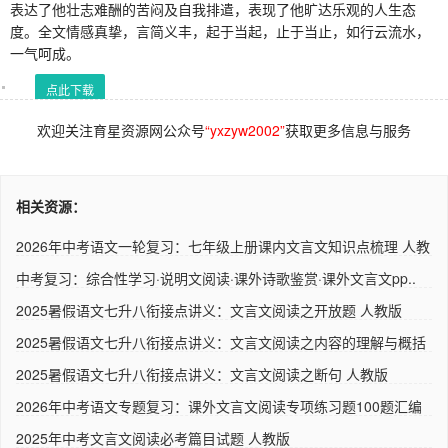
表达了他壮志难酬的苦闷及自我排遣，表现了他旷达乐观的人生态
度。全文情感真挚，言简义丰，起于当起，止于当止，如行云流水，
一气呵成。
点此下载
欢迎关注育星资源网公众号
“yxzyw2002”
获取更多信息与服务
相关资源：
2026年中考语文一轮复习：七年级上册课内文言文知识点梳理 人教
版..
中考复习：综合性学习·说明文阅读·课外诗歌鉴赏·课外文言文pp..
2025暑假语文七升八衔接点讲义：文言文阅读之开放题 人教版
2025暑假语文七升八衔接点讲义：文言文阅读之内容的理解与概括
人..
2025暑假语文七升八衔接点讲义：文言文阅读之断句 人教版
2026年中考语文专题复习：课外文言文阅读专项练习题100题汇编
人..
2025年中考文言文阅读必考篇目试题 人教版