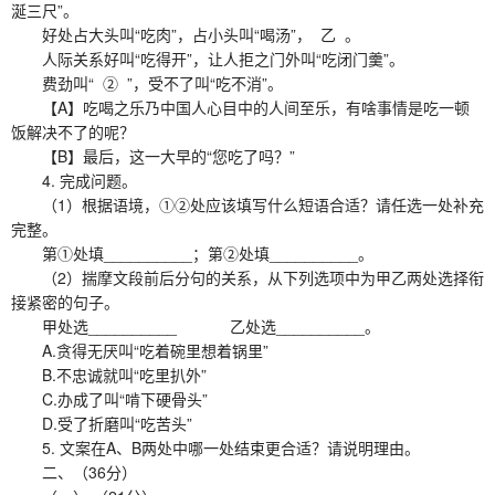
涎三尺”。
好处占大头叫“吃肉”，占小头叫“喝汤”， 乙 。
人际关系好叫“吃得开”，让人拒之门外叫“吃闭门羹”。
费劲叫“ ② ”，受不了叫“吃不消”。
【A】吃喝之乐乃中国人心目中的人间至乐，有啥事情是吃一顿
饭解决不了的呢？
【B】最后，这一大早的“您吃了吗？”
4. 完成问题。
（1）根据语境，①②处应该填写什么短语合适？请任选一处补充
完整。
第①处填__________；第②处填__________。
（2）揣摩文段前后分句的关系，从下列选项中为甲乙两处选择衔
接紧密的句子。
甲处选__________ 乙处选__________。
A.贪得无厌叫“吃着碗里想着锅里”
B.不忠诚就叫“吃里扒外”
C.办成了叫“啃下硬骨头”
D.受了折磨叫“吃苦头”
5. 文案在A、B两处中哪一处结束更合适？请说明理由。
二、（36分）