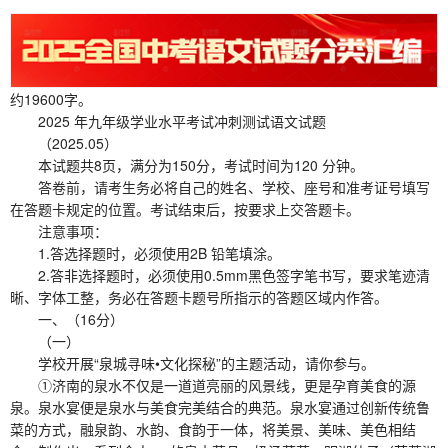
约19600字。
2025 年九年级学业水平考试冲刺测试语文试题
（2025.05）
本试题共8页，满分为150分，考试时间为120 分钟。
答卷前，请考生务必将自己的姓名、学校、座号和准考证号填写
在答题卡规定的位置。考试结束后，按要求上交答题卡。
注意事项：
1.答选择题时，必须使用2B 铅笔填涂。
2.答非选择题时，必须使用0.5mm黑色签字笔书写，要求笔迹清
晰、字体工整，务必在答题卡题号所指示的答题区域内作答。
一、（16分）
（一）
学校开展“泉城寻味•文化探秘”的主题活动，请你参与。
①济南的泉水不仅是一道道亮丽的风景线，更是孕育美食的源
泉。泉水宴便是泉水与美食完美结合的典范。泉水宴通过创新传统鲁
菜的方式，融泉韵、水韵、食韵于一体，将美景、美味、美色相结