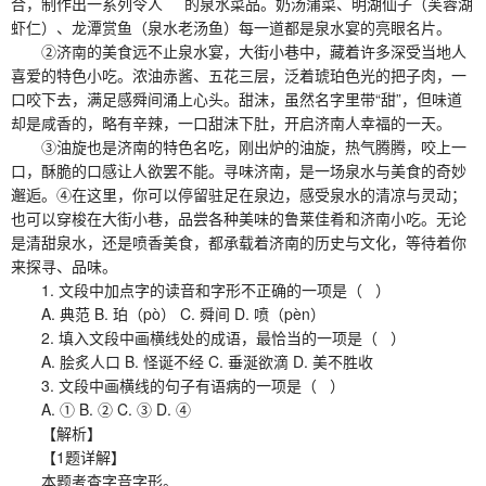
合，制作出一系列令人 的泉水菜品。奶汤蒲菜、明湖仙子（芙蓉湖
虾仁）、龙潭赏鱼（泉水老汤鱼）每一道都是泉水宴的亮眼名片。
②济南的美食远不止泉水宴，大街小巷中，藏着许多深受当地人
喜爱的特色小吃。浓油赤酱、五花三层，泛着琥珀色光的把子肉，一
口咬下去，满足感舜间涌上心头。甜沫，虽然名字里带“甜”，但味道
却是咸香的，略有辛辣，一口甜沫下肚，开启济南人幸福的一天。
③油旋也是济南的特色名吃，刚出炉的油旋，热气腾腾，咬上一
口，酥脆的口感让人欲罢不能。寻味济南，是一场泉水与美食的奇妙
邂逅。④在这里，你可以停留驻足在泉边，感受泉水的清凉与灵动；
也可以穿梭在大街小巷，品尝各种美味的鲁莱佳肴和济南小吃。无论
是清甜泉水，还是喷香美食，都承载着济南的历史与文化，等待着你
来探寻、品味。
1. 文段中加点字的读音和字形不正确的一项是（ ）
A. 典范 B. 珀（pò） C. 舜间 D. 喷（pèn）
2. 填入文段中画横线处的成语，最恰当的一项是（ ）
A. 脍炙人口 B. 怪诞不经 C. 垂涎欲滴 D. 美不胜收
3. 文段中画横线的句子有语病的一项是（ ）
A. ① B. ② C. ③ D. ④
【解析】
【1题详解】
本题考查字音字形。