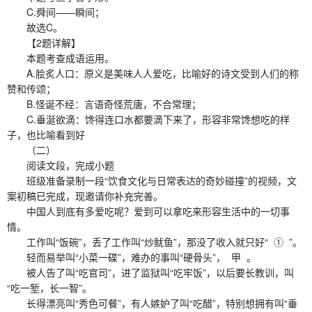
C.舜间——瞬间；
故选C。
【2题详解】
本题考查成语运用。
A.脍炙人口：原义是美味人人爱吃，比喻好的诗文受到人们的称
赞和传颂；
B.怪诞不经：言语奇怪荒唐，不合常理；
C.垂涎欲滴：馋得连口水都要滴下来了，形容非常馋想吃的样
子，也比喻看到好
（二）
阅读文段，完成小题
班级准备录制一段“饮食文化与日常表达的奇妙碰撞”的视频，文
案初稿已完成，现邀请你补充完善。
中国人到底有多爱吃呢？爱到可以拿吃来形容生活中的一切事
情。
工作叫“饭碗”，丢了工作叫“炒鱿鱼”，那没了收入就只好“ ① ”。
轻而易举叫“小菜一碟”，难办的事叫“硬骨头”， 甲 。
被人告了叫“吃官司”，进了监狱叫“吃牢饭”，以后要长教训，叫
“吃一堑，长一智”。
长得漂亮叫“秀色可餐”，有人嫉妒了叫“吃醋”，特别想拥有叫“垂