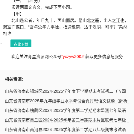
（一） （21分）
阅读两篇文言文，完成下面小题。
【甲】
北山愚公者，年且九十，面山而居。惩山北之塞，出入之迂也，
聚室而谋曰：“吾与汝毕力平险，指通豫南，达于汉阴，可乎？”杂然
相许
点此下载
欢迎关注育星资源网公众号
“yxzyw2002”
获取更多信息与服务
相关资源：
山东省济南市钢城区2024-2025学年度下学期期末考试初二（五四
制）..
山东省济南市2025年九年级学业水平考试全真打靶语文试题（解析
版..
山东省济南市槐荫区2024-2025学年度第二学期期末监测七年级语
文试..
山东省济南市章丘区2024-2025学年第二学期期末片区联考七年级
语文..
山东省济南市商河县2024-2025学年度第二学期八年级期末考试语