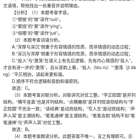
文语境，帮他找出一处重音并说明理由。
【分析】（1）本题考查字音。
①“顿挫”的“挫”读作“cuò”。
②“萦绕”的“萦”读作“yíng”。
③“咀嚼”的“嚼”读作“jué”。
（2）本题考查词语分析。
A.“浑厚与深沉”侧重于形容情感的性质，而非情感的动态过程；
B.“深沉与浑厚”侧重于形容情感的性质，而非情感的动态过程；
C.“投入”与“激荡”在语义上有先后逻辑，先有内心情感的“投入”，
才会有进一步的“激荡”，且从音韵上看，“投入（tóu rù）”“激荡（jī dà
ng）”平仄相协，读起来更和谐。
D.顺序不符合逻辑和音韵和谐原则。
故选：C。
（3）本题考查对联分析。对联讲究对仗工整。“字正腔圆”是并列
结构，“横平竖直”也是并列结构，“点横撇捺”是并列短语但结构与“字
正腔圆”不完全一致；“读经典”是动宾结构，“写人生”是动宾结构；“声
声入耳”是主谓结构，“笔笔通神”是主谓结构，“笔笔含韵”结构不如“笔
笔通神”与“声声入耳”对仗工整。
故选：B。
（4）本题考查朗读分析。此题答案不唯一，言之有理即可。示