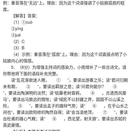
例：重音落在“无边”上。理由：因为这个词语强调了小姑娘孤寂的程
度。
【解答】答案：
（1）①cuò
②yíng
③jué
（2）C
（3）B
（4）示例：重音落在“孤寂”上。理由：因为这个词直接点明了小
姑娘内心的情感。
5．（8分）为增强主持词的感染力，小雨增补了一些古诗文，请
你帮他将下面的语段补充完整。
读“乱花渐欲迷人眼， ① ”，要读出游春之乐；读“君问归期
未有期， ② ”，要读出羁旅之思；读“问君何能尔？ ③
”，要读出陶渊明的淡然；读“枯藤老树昏鸦， ④ ，古道西风瘦
马”，要读出马致远的惆怅；读“域民不以封疆之界，固国不以山溪之
险， ⑤ ”，要读出孟子的雄辩气势；读“ ⑥ ，在乎山水之
间也”，要读出欧阳修的陶然自得；读“会当凌绝顶， ⑦ ”，要读
出杜甫的雄心气概；读“ ⑧ ，西北望，射天狼”，要读出苏轼的
英武豪情。