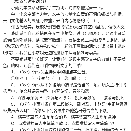
（积累与运用20分）
小雨为本次活动撰写了主持词，请你帮他完善一下。
每一个文字都有力量。文字的力量来自音韵声调的顿挫与抑扬，
来自文化基因的唤醒与碰撞，来自内心情感的（ ）。
诵古代经典，我能听到智者的“黄钟大吕”在空中回荡；读今人文
章，我能感到自己的情思在文字中萦绕。读《出师表》，要读出诸葛
武侯的沉郁颤抖；读《安塞腰鼓》，要读出黄土高原的律动张扬；读
《秋天的怀念》，我会和史铁生一起流下痛悔的泪水；读《带上她的
眼睛》，我会在小姑娘无边的孤寂中理解牺牲与崇高。
不要错过那些美好呀，让我们在朗读中感受文字的力量！不要着
急赶路呀，让我们在咀嚼中聆听文字的回响！
1．（3分）请你为主持词中的加点字注音。
①顿挫（ ） ②萦绕（ ） ③咀嚼（ ）
2．（3分）请你从下列各项中选择最恰当的一项，填入主持词的
括号中，使文段语意完整，内容贴切，音韵和谐。
A．浑厚与深沉 B．深沉与浑厚 C．投入与激荡 D．激荡与投入
3．（3分）小雨准备在第二段嵌入一副对联，上联是“字正腔圆读
经典声声入耳”，请你从下列各项中帮他选出最恰当的下联。
A．横平竖直写人生笔笔含韵 B．横平竖直写人生笔笔通神
C．点横撇捺写人生笔笔含韵 D．点横撇捺写人生笔笔通神
4．（3分）小雨对画波浪线的句子重音把握不准，请你结合上下