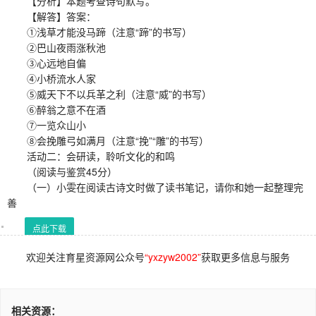
【分析】本题考查诗句默写。
【解答】答案：
①浅草才能没马蹄（注意“蹄”的书写）
②巴山夜雨涨秋池
③心远地自偏
④小桥流水人家
⑤威天下不以兵革之利（注意“威”的书写）
⑥醉翁之意不在酒
⑦一览众山小
⑧会挽雕弓如满月（注意“挽”“雕”的书写）
活动二：会研读，聆听文化的和鸣
（阅读与鉴赏45分）
（一）小雯在阅读古诗文时做了读书笔记，请你和她一起整理完
善
点此下载
欢迎关注育星资源网公众号
“yxzyw2002”
获取更多信息与服务
相关资源：