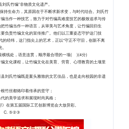
刘氏竹编”非物质文化遗产。
保持生命力，其原因在于不断求新求变，与时代结合。刘氏竹
竹编当作一种技艺，致力于对竹编高难度技艺的极致追求与传
他把竹编当作一种语言，从审美与艺术角度，让竹编回归生
主要负责竹编文化的宣传推广。他们以三重姿态守护这门技
经纬，这门指尖上的艺术，正以“守正不守旧，创新不离
光。
横线处，语意连贯，顺序最合理的一项( )(4分)
文化课程，让竹编文化在美育、劳育、心理教育的土壤里
刘氏竹编既是案头雅致的文艺佳品，也是走向校园的非遗
。
根竹丝都烙印着传承的坚守；
代的美学追求和展现时尚风格；
籽》在第五届国际工艺创新博览会大放异彩。
C. ⑤②③