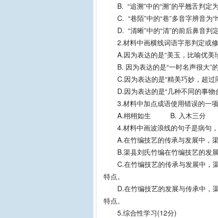
B. “追溯”中的“溯”的平翘舌判定为“
C. “巷陌”中的“巷”多音字辨音为“h
D. “清晰”中的“清”的前后鼻音判定为
2.材料中画横线词语字形判定或修改错
A.因为表达的是“美玉，比喻优美珍
B. 因为表达的是“一时名声很大”
C.因为表达的是“精美巧妙，超过同类
D.因为表达的是“几种不同的事物合为
3.材料中加点成语使用错误的一项( 
A.栩栩如生 B. 入木三分 C
4.材料中画波浪线的句子是病句，下
A.在竹编技艺的传承与发展中，渠
B.渠县刘氏竹编在竹编技艺的发展
C.在竹编技艺的传承与发展中，渠
特点。
D.在竹编技艺的发展与传承中，渠
特点。
5.综合性学习(12分)