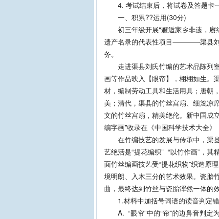
4. 考试结束后，将试卷及答题卡
一、积累??运用(30分)
初三年级开展“邂逅家乡非遗，赓续
遗产名录的代表性项目————渠县
务。
走进渠县刘氏竹编的艺术品陈列室，
画等作品映入【眼帘】，栩栩如生。渠
材，编制劳动工具和生活用具；唐朝
美；清代，渠县的竹丝宫扇、细篾凉
文的竹丝宫扇，精美绝伦。新中国成立
编字画”收录在《中国科学技术大全》
在竹编技艺的发展与传承中，渠县刘
艺绝活是“提花编织” “以竹作画”
面竹丝编画技艺受“提花织物”织造原
境明朗、入木三分的艺术效果。瓷胎
曲，最终达到竹丝与瓷胎浑然一体的
1.材料中加括号词语的读音判定错误的
A. “眼帘”中的“帘”的边鼻音判定为“l