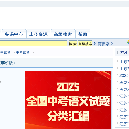
备课中心
上传资源
高级搜索
帮助
如何搜索？
初中试卷
→
中考试卷
→
本月
山东
（解析版）
山东
20
卷
黑龙
黑龙
江苏
江苏
江苏
江苏
江苏