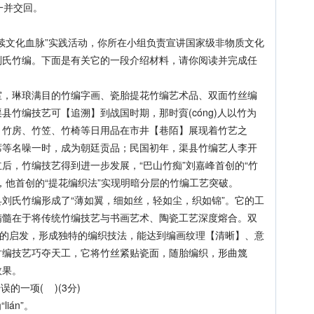
一并交回。
文化血脉”实践活动，你所在小组负责宣讲国家级非物质文化
刘氏竹编。下面是有关它的一段介绍材料，请你阅读并完成任
琳琅满目的竹编字画、瓷胎提花竹编艺术品、双面竹丝编
县竹编技艺可【追溯】到战国时期，那时賨(cóng)人以竹为
，竹房、竹笠、竹椅等日用品在市井【巷陌】展现着竹艺之
席等名噪一时，成为朝廷贡品；民国初年，渠县竹编艺人李开
后，竹编技艺得到进一步发展，“巴山竹痴”刘嘉峰首创的“竹
，他首创的“提花编织法”实现明暗分层的竹编工艺突破。
氏竹编形成了“薄如翼，细如丝，轻如尘，织如锦”。它的工
，其精髓在于将传统竹编技艺与书画艺术、陶瓷工艺深度熔合。双
理的启发，形成独特的编织技法，能达到编画纹理【清晰】、意
竹编技艺巧夺天工，它将竹丝紧贴瓷面，随胎编织，形曲篾
效果。
一项( )(3分)
ián”。