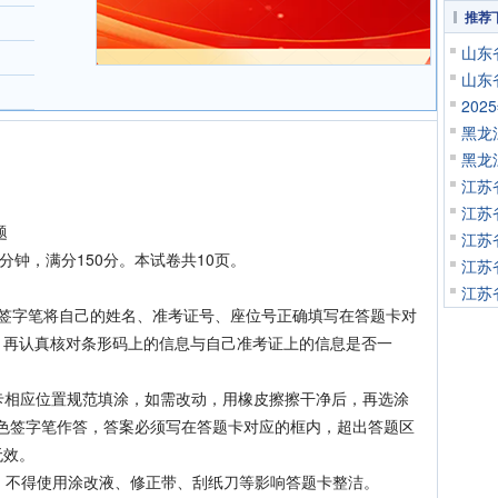
推荐
山东
山东
20
黑龙
黑龙
江苏
江苏
题
江苏
钟，满分150分。本试卷共10页。
江苏
江苏
色签字笔将自己的姓名、准考证号、座位号正确填写在答题卡对
，再认真核对条形码上的信息与自己准考证上的信息是否一
卡相应位置规范填涂，如需改动，用橡皮擦擦干净后，再选涂
黑色签字笔作答，答案必须写在答题卡对应的框内，超出答题区
无效。
，不得使用涂改液、修正带、刮纸刀等影响答题卡整洁。