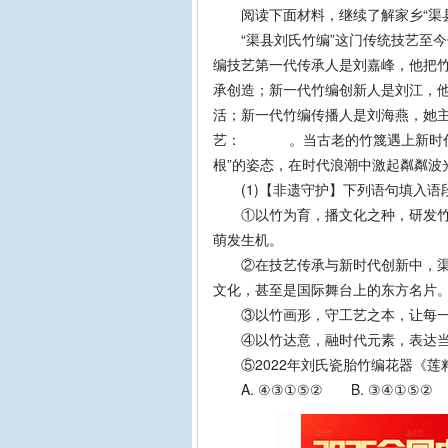
阅读下面材料，继续了解家乡“渠县
“渠县刘氏竹编”这门传统技艺至今
编技艺第一代传承人是刘嘉峰，他把
承创造；新一代竹编创新人是刘江，
活；新一代竹编传播人是刘海燕，她
艺： 。当古老的竹篾遇上新时代的
根”的姿态，在时代浪潮中激起粼粼波
(1)【非遗守护】下列语句填入语段
①以竹为育，播文化之种，研发竹编
萌发生机。
②在技艺传承与新时代创新中，渠县
文化，甚至是国际舞台上的东方名片
③以竹画形，守工艺之本，让每一
④以竹达意，融时代元素，表达当
⑤2022年刘氏瓷胎竹编花器《莲
A. ④③①⑤② B. ③④①⑤② 