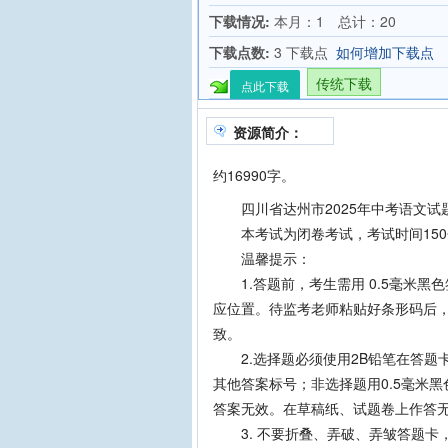
下载情况:
本月：1 总计：20
下载点数:
3 下载点
如何增加下载点
传统下载
点此下载
资源简介：
约16990字。
四川省达州市2025年中考语文试
本考试为闭卷考试，考试时间150分
温馨提示：
1.答题前，考生需用 0.5毫米黑
应位置。待监考老师粘贴好条形码后
致。
2.选择题必须使用2B铅笔在答题
其他答案标号；非选择题用0.5毫米
答案无效。在草稿纸、试题卷上作答
3. 不要折叠、弄破、弄皱答题卡