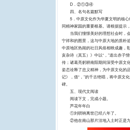
D．②①③④
四、名句名篇默写
5．中原文化作为华夏文明的核心组
同精神家园的重要根基。请根据提示
当我们憧憬美好的理想社会时，会想
宁祥和的图景，这与中原大地的质朴追
中原地区热闹的社日风俗相映成趣，
亥杂诗（其五）》中以“，”道出赤子
传；诸葛亮躬耕南阳期间深受中原文化
姿态诠释了忠义精神，为中原文化的
记》，借“，”的千古绝唱，将中原文
碑。
五、现代文阅读
阅读下文，完成小题。
芦花年年白
①刘唢呐离世已经八年了。
②他在南山那片洼地入土时正是九