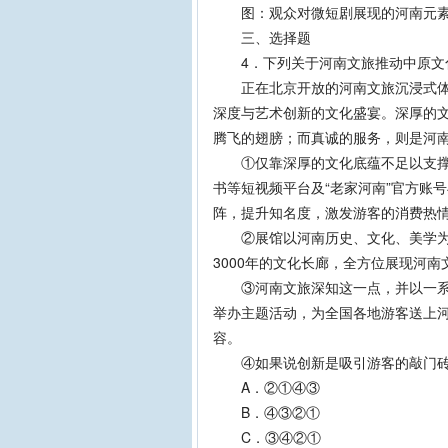
图：观众对微短剧展现的河南元素
三、选择题
4．下列关于河南文旅推动中原文化
正在北京开放的河南文旅沉浸式体验
深度与艺术创新的文化盛宴。深厚的
腾飞的翅膀；而真诚的服务，则是河
①仅靠深厚的文化底蕴不足以支撑文
书等短视频平台及“老家河南”官方账号
阵，提升知名度，激发游客的消费热
②展馆以河南历史、文化、美学为
3000年的文化长廊，全方位展现河
③河南文旅深知这一点，并以一系列
举办主题活动，为全国各地游客送上
容。
④如果说创新是吸引游客的敲门砖
A．②①④③
B．④③②①
C．③④②①