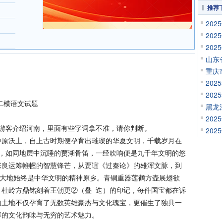
推荐
20
20
20
山东
重庆
20
20
二模语文试题
黑龙
20
客介绍河南，里面有些字词拿不准，请你判断。
20
沃土，自上古时期便孕育出璀璨的华夏文明，千载岁月在
），如同地层中沉睡的贾湖骨笛，一经吹响便是九千年文明的悠
张良运筹帷幄的智慧锋芒，从贾谊《过秦论》的雄浑文脉，到
原大地始终是中华文明的精神原乡。青铜重器莲鹤方壶展翅欲
，杜岭方鼎铭刻着王朝更②（叠 迭）的印记，每件国宝都在诉
的土地不仅孕育了无数英雄豪杰与文化瑰宝，更催生了独具一
厚的文化韵味与无穷的艺术魅力。