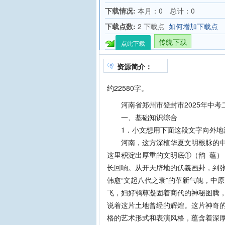
下载情况:
本月：0 总计：0
下载点数:
2 下载点
如何增加下载点
传统下载
点此下载
资源简介：
约22580字。
河南省郑州市登封市2025年中考
一、基础知识综合
1．小文想用下面这段文字向外地游
河南，这方深植华夏文明根脉的中原
这里积淀出厚重的文明底①（韵 蕴
长回响。从开天辟地的伏義画卦，到
韩愈“文起八代之衰”的革新气魄，中
飞，妇好鸮尊凝固着商代的神秘图腾
说着这片土地曾经的辉煌。这片神奇
格的艺术形式和表演风格，蕴含着深