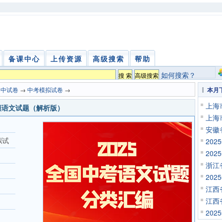
备课中心
上传资源
高级搜索
帮助
如何搜索？
初中试卷
→
中考模拟试卷
→
本月
上海
模语文试题（解析版）
上海
安徽
拟试
20
20
浙江
20
江西
江西
20