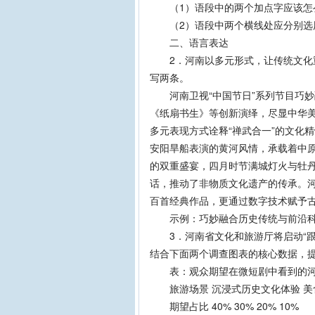
（1）语段中的两个加点字应该怎
（2）语段中两个横线处应分别选
二、语言表达
2．河南以多元形式，让传统文化重
写两条。
河南卫视“中国节日”系列节目巧妙
《纸扇书生》等创新演绎，尽显中华
多元表现方式诠释“禅武合一”的文化
安阳旱船表演的黄河风情，承载着中
的双重盛宴，四月时节满城灯火与牡
话，推动了非物质文化遗产的传承。
百首经典作品，更通过数字技术赋予
示例：巧妙融合历史传统与前沿科
3．河南省文化和旅游厅将启动“跟
结合下面两个调查图表的核心数据，
表：观众期望在微短剧中看到的河
旅游场景 沉浸式历史文化体验 美食
期望占比 40% 30% 20% 10%