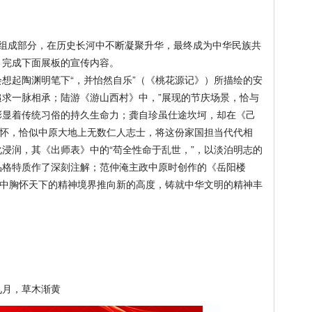
成部分，在历史长河中不断凝聚升华，最终成为中华民族共
，完成下面展板的宣传内容。
起陶渊明笔下“，并怡然自乐”（《桃花源记》）所描绘的安
求一脉相承；陆游《游山西村》中，”展现的节庆场景，恰与
彰显着传统习俗的持久生命力；龚自珍虽仕途坎坷，却在《己
情怀，恰似中原大地上无数仁人志士，将这份家国担当代代相
浸润，其《出师表》中的“苟全性命于乱世，”，以淡泊明志的
品格特质作了深刻注解；范仲淹主政中原时创作的《岳阳楼
化中胸怀天下的精神境界推向新的高度，铸就中华文明的精神丰
月，草木渐黄