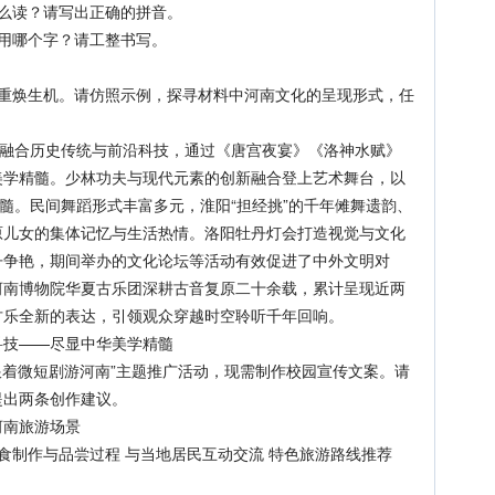
么读？请写出正确的拼音。
用哪个字？请工整书写。
焕生机。请仿照示例，探寻材料中河南文化的呈现形式，任
融合历史传统与前沿科技，通过《唐宫夜宴》《洛神水赋》
美学精髓。少林功夫与现代元素的创新融合登上艺术舞台，以
精髓。民间舞蹈形式丰富多元，淮阳“担经挑”的千年傩舞遗韵、
原儿女的集体记忆与生活热情。洛阳牡丹灯会打造视觉与文化
丹争艳，期间举办的文化论坛等活动有效促进了中外文明对
河南博物院华夏古乐团深耕古音复原二十余载，累计呈现近两
古乐全新的表达，引领观众穿越时空聆听千年回响。
技——尽显中华美学精髓
着微短剧游河南”主题推广活动，现需制作校园宣传文案。请
提出两条创作建议。
南旅游场景
制作与品尝过程 与当地居民互动交流 特色旅游路线推荐