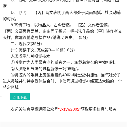
家。
D. 【甲】 【丙】两文表明了两人都处于风雨飘摇、社会动荡
的时代。
8.寄情于物，以物品人，古今皆然。 【乙】文作者爱莲，
【丙】文郑思肖爱兰，东东同学想送一幅书法作品给【甲】诗作者文
天祥，你建议他送哪幅作品?请说明理由。 (5分)
二、现代文(35分)
(一) 阅读下文, 完成第9—12题(16分)
人类嗅觉与AI嗅觉技术
①嗅觉作为人类最古老的感官之一，承载着复杂的生物机制。
②大脑感知气味的过程就像一场“邂逅”。
③鼻腔内的嗅觉上皮聚集着约400种嗅觉受体细胞，当气味分子
进入鼻腔并与特定受体结合时，电信号通过嗅觉神经直达大脑的一个
特定区域
点此下载
欢迎关注育星资源网公众号
“yxzyw2002”
获取更多信息与服务