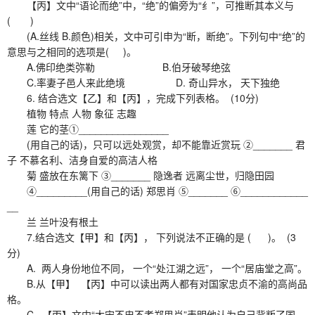
【丙】文中“语论而绝”中，“绝”的偏旁为“纟”，可推断其本义与
( )
(A.丝线 B.颜色)相关，文中可引申为“断，断绝”。下列句中“绝”的
意思与之相同的选项是( )。
A.佛印绝类弥勒 B.伯牙破琴绝弦
C.率妻子邑人来此绝境 D. 奇山异水， 天下独绝
6. 结合选文【乙】和【丙】，完成下列表格。 (10分)
植物 特点 人物 象征 志趣
莲 它的茎①________________
(用自己的话)，只可以远处观赏，却不能靠近赏玩 ②_______ 君
子 不慕名利、洁身自爱的高洁人格
菊 盛放在东篱下 ③_______ 隐逸者 远离尘世，归隐田园
④_________(用自己的话) 郑思肖 ⑤_______ ⑥____________
__
兰 兰叶没有根土
7.结合选文【甲】和【丙】， 下列说法不正确的是 ( )。 (3
分)
A. 两人身份地位不同， 一个“处江湖之远”， 一个“居庙堂之高”。
B.从【甲】 【丙】中可以读出两人都有对国家忠贞不渝的高尚品
格。
C. 【丙】文中“大宋不忠不孝郑思肖”表明他认为自己背叛了国