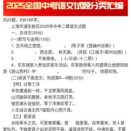
共23题，约6180字。
上海市浦东新区2025年中考二模语文试题
一、古诗文(35分)
(一)默写与运用(13分)
1. 念天地之悠悠， 。 (陈子昂《登幽州台歌》)
2. ， 西北望， 射天狼。 (苏轼《江城子•密州出猎》)
3. , 不舍昼夜。 (《<论语>十二章》)
4、东东随家人参加农家乐活动，农家款待客人的盛情让他想到陆
游《游山西村》中“ ， ”的句子， 倍感欢悦。
(二)阅读下面选文，完成第5—8题(22分)
【甲】过零丁洋
辛苦遭逢起一经，干戈寥落四周星。
山河破碎风飘絮，身世浮沉雨打萍。
惶恐滩头说惶恐，零丁洋里叹零丁。
人生自古谁无死?留取丹心照汗青。
【乙】爱莲说
水陆草木之花，可爱者甚蕃。晋 独爱菊。自李唐来，世人甚
爱牡丹。予独爱莲之出淤泥而不染，濯清涟而不妖，中通外直，不蔓