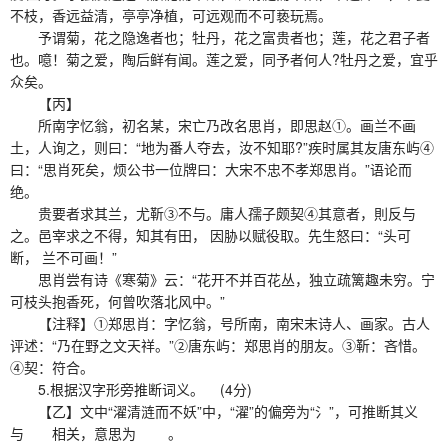
不枝，香远益清，亭亭净植，可远观而不可亵玩焉。
予谓菊，花之隐逸者也；牡丹，花之富贵者也；莲，花之君子者
也。噫！菊之爱，陶后鲜有闻。莲之爱，同予者何人?牡丹之爱，宜乎
众矣。
【丙】
所南字忆翁，初名某，宋亡乃改名思肖，即思赵①。画兰不画
土，人询之，则曰：“地为番人夺去，汝不知耶?”疾时属其友唐东屿④
曰：“思肖死矣，烦公书一位牌曰：大宋不忠不孝郑思肖。”语论而
绝。
贵要者求其兰，尤靳③不与。庸人孺子颇契④其意者，則反与
之。邑宰求之不得，知其有田， 因胁以赋役取。先生怒曰：“头可
断， 兰不可画！”
思肖尝有诗《寒菊》云：“花开不并百花丛，独立疏篱趣未穷。宁
可枝头抱香死，何曾吹落北风中。”
【注释】①郑思肖：字忆翁，号所南，南宋末诗人、画家。古人
评述：“乃在野之文天祥。”②唐东屿：郑思肖的朋友。③靳：吝惜。
④契：符合。
5.根据汉字形旁推断词义。 (4分)
【乙】文中“濯清涟而不妖”中，“濯”的偏旁为“氵”，可推断其义
与 相关，意思为 。