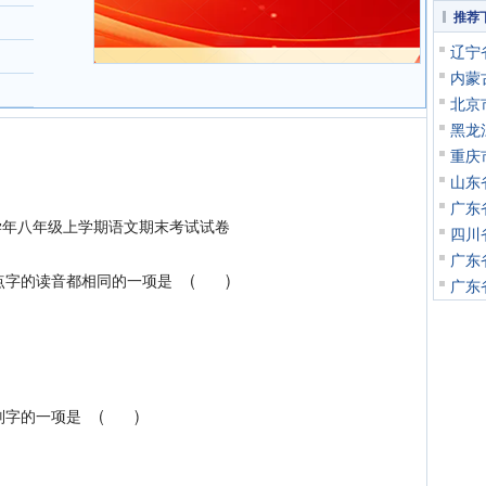
推荐
辽宁
内蒙
北京
黑龙
重庆
山东
广东
5学年八年级上学期语文期末考试试卷
四川
广东
字的读音都相同的一项是 ( )
广东
字的一项是 ( )