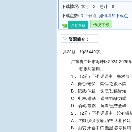
下载情况:
本月：2 总计：8
下载点数:
3 下载点
如何增加下载点
传统下载
点此下载
资源简介：
共22题，约25440字。
广东省广州市海珠区2024-202
一、积累与运用。
1．（2分）下列词语中，每对加点
A．倦怠/蜷伏 禁锢/忍俊不禁
B．记载/仲裁 侏儒/妇孺皆知
C．虬枝/遒劲 遏制/精疲力竭
D．嶙峋/粼粼 屏障/重峦叠嶂
2．（2分）下列词语中，没有错别
A．防御 恹恹欲睡 消毁 大相径廷
B．由衷 永垂不朽 黝黑 春寒料峭