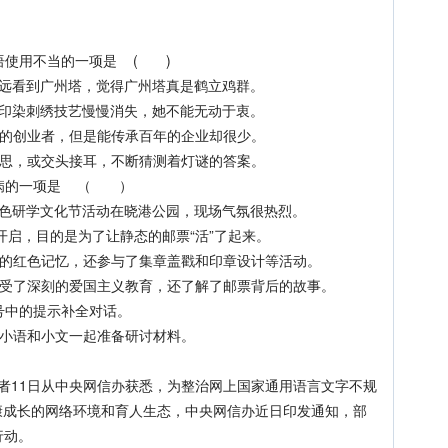
使用不当的一项是 ( )
看到广州塔，觉得广州塔真是鹤立鸡群。
染刺绣技艺慢慢消失，她不能无动于衷。
的创业者，但是能传承百年的企业却很少。
思，或交头接耳，不断猜测着灯谜的答案。
病的一项是 （ ）
研学文化节活动在晓港公园，现场气氛很热烈。
启，目的是为了让静态的邮票“活”了起来。
红色记忆，还参与了集章盖戳和印章设计等活动。
了深刻的爱国主义教育，还了解了邮票背后的故事。
中的提示补全对话。
小语和小文一起准备研讨材料。
记者11日从中央网信办获悉，为整治网上国家通用语言文字不规
康成长的网络环境和育人生态，中央网信办近日印发通知，部
行动。