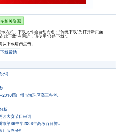
更多相关资源
提示方式，下载文件会自动命名；“传统下载”为打开新页面
点此下载”有困难，请使用“传统下载”。
确认下载请勿点击。
下载帮助
解说词
划
010届广州市海珠区高三备考..
文分析
诵读大赛节目串词
第86中学2008年高考百日誓..
选考）阅卷分析