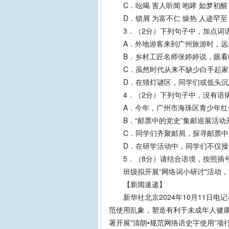
C．吆喝 害人听闻 咆哮 如梦初醒
D．锁屑 为富不仁 燥热 人迹罕至
3．（2分）下列句子中，加点词语
A．外地游客来到广州旅游时，远远
B．乡村工匠名师张婷婷说，眼看印
C．虽然时代从来不缺少白手起家
D．在猜灯谜区，同学们或低头沉
4．（2分）下列句子中，没有语
A．今年，广州市海珠区青少年红色
B．“邮票中的党史”集邮巡展活动开
C．同学们齐聚邮局，探寻邮票中的
D．在研学活动中，同学们不仅接受
5．（8分）请结合语境，按照插号
班级拟开展“网络词小研讨"活动，
【新闻速递】
新华社北京2024年10月11日电
范使用乱象，塑造有利于未成年人健
署开展"清朗•规范网络语史字使用”项