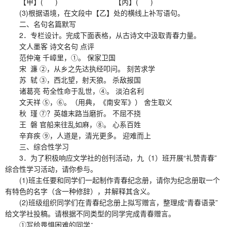
【甲】( ) 【丙】( )
(3)根据语境，在文段中【乙】处的横线上补写语句。
二、名句名篇默写
2．专栏设计。完成下面表格，从古诗文中汲取青春力量。
文人墨客 诗文名句 点评
范仲淹 千嶂里，①。 保家卫国
宋 濂 ②，从乡之先达执经叩问。 刻苦求学
苏 轼 ③，西北望，射天狼。 杀敌报国
诸葛亮 苟全性命于乱世，④。 淡泊名利
文天祥 ⑤，⑥。（用典，《南安军》） 舍生取义
秋 瑾 ⑦？英雄末路当磨折。 不屈不挠
王 磐 官船来往乱如麻，⑧。 心系百姓
辛弃疾 ⑨，人道是，清光更多。 迎难而上
三、综合性学习
3．为了积极响应文学社的创刊活动，九（1）班开展“礼赞青春”
综合性学习活动，请你参与。
(1)班主任要和同学们一起制作青春纪念册，请你为纪念册取一个
有特色的名字（含一种修辞），并解释其含义。
(2)班级组织同学们在青春纪念册上拟写赠言，整理成“青春语录”
给文学社投稿。请根据不同类型的同学完成青春赠言。
①写给畏惧困难的同学：