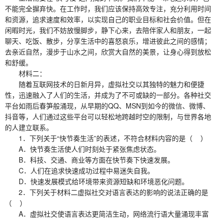
不能完全摒弃快。在工作时，我们应该保持高效专注，充分利用时间
和资源，追求速度和效率，以实现自己的职业目标和社会价值。但在
闲暇时光，我们不妨放慢脚步，静下心来，去陪伴家人和朋友，一起
聊天、吃饭、散步，分享生活中的喜怒哀乐，增进彼此之间的感情；
去亲近自然，漫步于山水之间，欣赏大自然的美景，让身心得到放松
和舒缓。
材料二：
随着互联网技术的日新月异，虚拟社交以其独特的魅力和便捷
性，迅速融入了人们的生活，并成为了不可或缺的一部分。各种社交
平台如雨后春笋般涌现，从早期的QQ、MSN到如今的微信、微博、
抖音等，人们通过这些平台可以轻松地跨越时空的限制，与世界各地
的人建立联系。
1．下列关于“快节奏生活”的表述，不符合材料内容的是（ ）
A．快节奏生活使人们时刻处于紧张焦虑状态。
B．科技、交通、商业等方面在快节奏下快速发展。
C．人们在追求快速成功过程中易迷失自我。
D．快速发展模式给环境带来资源短缺和环境恶化问题。
2．下列关于材料二虚拟社交对语言表达的影响的说法正确的是
（ ）
A．虚拟社交使语言表达更简洁生动，网络流行语大量涌现丰富