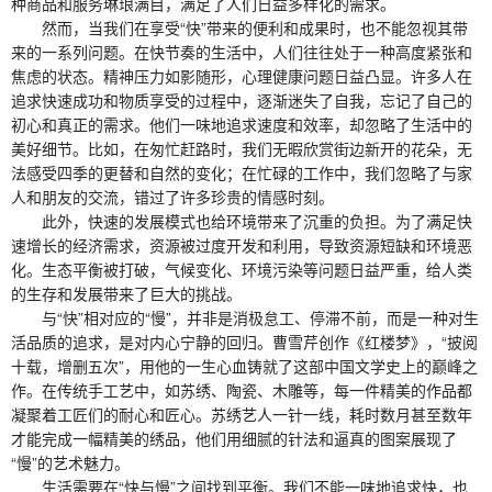
种商品和服务琳琅满目，满足了人们日益多样化的需求。
然而，当我们在享受“快”带来的便利和成果时，也不能忽视其带
来的一系列问题。在快节奏的生活中，人们往往处于一种高度紧张和
焦虑的状态。精神压力如影随形，心理健康问题日益凸显。许多人在
追求快速成功和物质享受的过程中，逐渐迷失了自我，忘记了自己的
初心和真正的需求。他们一味地追求速度和效率，却忽略了生活中的
美好细节。比如，在匆忙赶路时，我们无暇欣赏街边新开的花朵，无
法感受四季的更替和自然的变化；在忙碌的工作中，我们忽略了与家
人和朋友的交流，错过了许多珍贵的情感时刻。
此外，快速的发展模式也给环境带来了沉重的负担。为了满足快
速增长的经济需求，资源被过度开发和利用，导致资源短缺和环境恶
化。生态平衡被打破，气候变化、环境污染等问题日益严重，给人类
的生存和发展带来了巨大的挑战。
与“快”相对应的“慢”，并非是消极怠工、停滞不前，而是一种对生
活品质的追求，是对内心宁静的回归。曹雪芹创作《红楼梦》，“披阅
十载，增删五次”，用他的一生心血铸就了这部中国文学史上的巅峰之
作。在传统手工艺中，如苏绣、陶瓷、木雕等，每一件精美的作品都
凝聚着工匠们的耐心和匠心。苏绣艺人一针一线，耗时数月甚至数年
才能完成一幅精美的绣品，他们用细腻的针法和逼真的图案展现了
“慢”的艺术魅力。
生活需要在“快与慢”之间找到平衡。我们不能一味地追求快，也