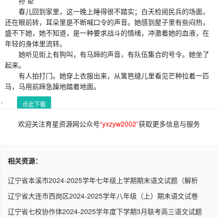
孙 犁
春儿回到家里，这一晚上睡得很不踏实；白天检阅民兵的场面，
还在眼前转，耳朵里是不断喊口令的声音。她感到屋子里有些闷热，
盛不下她，她不知道，是一种要求战斗的情绪，冲激着她的血液，在
年轻的身体里流转。
她听见街上有狗叫，有马蹄的声音，有队伍集合的号令。她坐了
起来。
有人拍打门。她穿上衣服出来，从篱笆缝儿里看见芒种拉着一匹
马，马用前蹄急躁地踏着地面。
点此下载
欢迎关注育星资源网公众号
“yxzyw2002”
获取更多信息与服务
相关资源：
辽宁省本溪市2024-2025学年七年级上学期期末语文试题（解析
版） ..
辽宁省大连市西岗区2024-2025学年八年级（上）期末语文试卷
（解析..
辽宁省七校协作体2024-2025学年度下学期3月联考高三语文试题