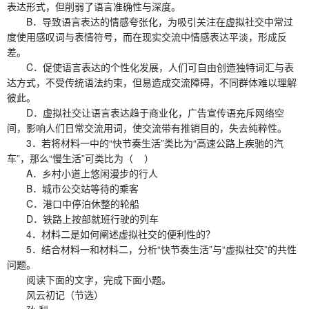
表达形式，但削弱了语言准确性与深度。
B．导致语言表达的情感夸张化，为吸引关注在虚拟社交中常过
度使用感叹词与表情符号，而在现实交流中情感表达平淡，形成反
差。
C．促使语言表达的个性化发展，人们可自由创造独特词汇与表
达方式，不受传统语法约束，但易造成交流障碍，不同群体难以理解
彼此。
D．虚拟社交让语言表达趋于商业化，广告宣传语充斥网络空
间，影响人们日常交流用词，使交流带有推销目的，失去纯粹性。
3．若将材料一中的“快节奏生活”类比为“高速公路上疾驰的汽
车”，那么“慢生活”可类比为（ ）
A．乡村小道上悠闲漫步的行人
B．城市公交站等待的乘客
C．港口中停泊休整的轮船
D．铁路上按部就班行驶的列车
4．材料二是如何阐述虚拟社交的便利性的？
5．结合材料一和材料二，分析“快节奏生活”与“虚拟社交”的共性
问题。
阅读下面的文字，完成下面小题。
风云初记（节选）