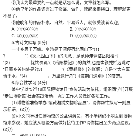
③我认为最重要的一点就是话怎么说，文章就怎么写。
④他早年的作品语言过于修饰、做作，读起来很绕口，理解就更
不易了。
⑤他晚年的作品朴素、自然、平易近人，就很受读者欢迎。
A. ①③④⑤② B. ①⑤④③②
C. ③①④⑤② D. ③④⑤①②
5.古诗文默写 (5分)
一寸乡思千万绪。乡愁是王湾停宿北固山下“(1)
? ”(《次北固山下》)的思念；是范仲淹登临岳阳楼时
“(2) ,忧馋畏讥”(《岳阳楼记》)的萧然;也是崔颢凭栏远眺时
“日暮乡关何处是?(3) ”(《黄鹤楼》)的怅惘；亦是李太白寓
情于水，“(4) ，万里送行舟”(《渡荆门送别》)的眷恋。
6.综合性学习 (4分)
某中学以“5??18国际博物馆日”宣传活动为依托，组织同学们开展
“走进博物馆”社会实践活动，协助工作人员做好各项工作。
(1)博物馆准备举办“馆藏湘绣文物珍品展”，请你帮忙拟写一则展
示标语。(2分)
(2)小文同学担任博物馆的公益讲解员，有小学组织小朋友到博物
馆来参观，她应该从哪些方面做好接待工作?请你提出至少两点建议。
(2分)
二、阅读 (共50分)