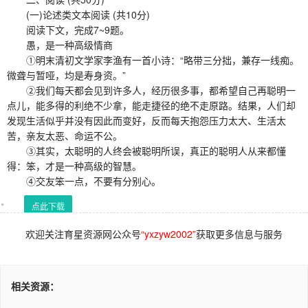
(一)论述类文本阅读 (共10分)
阅读下文，完成7~9题。
愚，是一种高级情商
①明末清初文学家李渔有一首小诗：“略带三分拙，兼存一线痴。
微聋与暂哑，均是寿身资。”
②我们每天都会见到许多人，经历很多事，都希望自己再聪明一
点儿，能多得的利绝不少拿，能走捷径的绝不走原路。结果，人们却
发现生活似乎并没有因此而变好，反而每天抱怨压力太大、生活太
苦，亲友太恶、命运不公。
③其实，太聪明的人终会被聪明所误，真正的聪明人从来都懂
得：笨，才是一种高级的智慧。
④交友笨一点，不要有分别心。
点此下载
欢迎关注育星资源网公众号
“yxzyw2002”
获取更多信息与服务
相关资源：