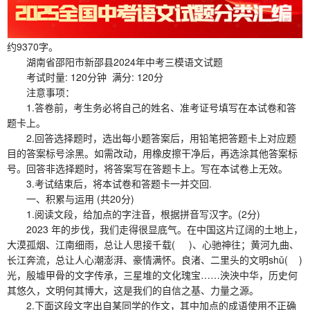
约9370字。
湖南省邵阳市新邵县2024年中考三模语文试题
考试时量: 120分钟 满分: 120分
注意事项：
1.答卷前，考生务必将自己的姓名、准考证号填写在本试卷和答
题卡上。
2.回答选择题时，选出每小题答案后，用铅笔把答题卡上对应题
目的答案标号涂黑。如需改动，用橡皮擦干净后，再选涂其他答案标
号。回答非选择题时，将答案写在答题卡上。写在本试卷上无效。
3.考试结束后，将本试卷和答题卡一并交回.
一、积累与运用 (共20分)
1.阅读文段，给加点的字注音，根据拼音写汉字。(2分)
2023 年的步伐，我们走得很显底气。在中国这片辽阔的土地上，
大漠孤烟、江南细雨，总让人思接千载( )、心驰神往；黄河九曲、
长江奔流，总让人心潮澎湃、豪情满怀。良渚、二里头的文明shǔ( )
光，殷墟甲骨的文字传承，三星堆的文化瑰宝……泱泱中华，历史何
其悠久，文明何其博大，这是我们的自信之基、力量之源。
2.下面这段文字出自某同学的作文，其中加点的成语使用不正确