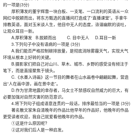
的一项是(3分)
厚积薄发的董宇辉靠一块白板、一支笔、一口流利的英语从一众
网红中脱颖而出，将东方甄选的直播间打造成了“直播课堂”。手拿牛
排教英语，面对玉米谈人生，他目中无人的态度，诙谐幽默的谈吐，
让观众耳目一新。
A.厚积薄发 B.脱颖而出 C. 目中无人 D.耳目一新
3.下列句子中没有语病的一项是 (3分)
A.我们能否严格控制碳排放量，是彻底消除雾霾天气，实现大气
环境从根本上好转的关键。
B.摄影家们把自己对山川、草木、城市、乡野的感受没有倾注于
笔下，而是直接聚焦于镜头。
C.《水墨入诗画》这一节目的舞者在山水画卷中翩翩起舞，营造
出“人在画中游，画在景中走”。
D.作为甘肃地震的幸存者，马女士不禁感叹自然威力的巨大，有
必要加强对自然灾害的防范意识。
4.将下列句子组成语意连贯的一段话，排序最恰当的一项是 (3分)
著名散文家朱自清晚年的作品比他早年的作品好，他晚年的作品
更受读者欢迎，我自己就爱看他晚年的作品。
①这是什么原因呢?
②这对我们后人是一种启发。