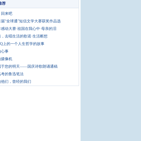
推荐
，回来吧
首届“全球通”短信文学大赛获奖作品选
4年感动大赛·祖国在我心中·母亲的泪
着，去唱生活的歌谣·生活断想
QQ上的一个人生哲学的故事
的心事
的摄像机
属于您的明天——国庆诗歌朗诵通稿
高考的鲁迅笔法
的他们，曾经的我们