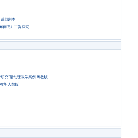
》话剧剧本
东南飞》主旨探究
用
研究”活动课教学案例 粤教版
阐释 人教版
版