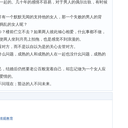
一起的。几十年的感情不容易，对于男人的偶尔出轨，有时候
常有一个默默无闻的支持他的女人，那一个失败的男人的背
瞎捣乱的女人呢？
步？楼前伫立不去？如果两人彼此倾心相爱，什幺事都不做，
使两人坐到月亮上拍拖，也是感觉不到浪漫的。
看对方，而不是以自以为是的关心去管对方。
什么问题，成熟的人和成熟的人在一起也没什幺问题，成熟的
己，结婚后仍然要老公百般宠着自己，却忘记做为一个女人应
得爱情的。
不问现在；豁达的人不问未来。
情观教育