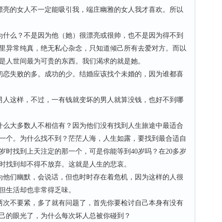
漂亮的女人不一定能吸引我，端庄幽雅的女人我才喜欢。所以
为什么？不是因为他（她）很漂亮或很帅，也不是因为得不到
里异常纯真，绝无私心杂念，只知道倾己所有去爱对方。而以
是人世间最为可贵的东西。我们渴求的就是她。
初恋失败的多。成功的少。结婚应该找个未婚的，因为谁都喜
男人这样，不过，一有钱就变坏的男人就算没钱，也好不到哪
什么大多数人不相信有？因为他们没有找到人生旅途中最适合
一个。为什么找不到？茫茫人海，人生如露，要找到最合适自
岁时找到上天注定的那一个，可是你能等到40岁吗？在20多岁
时找到却不得不放弃。这就是人生的悲哀。
为他们幽默，会说话，但也时时存在着危机，因为这样的人很
，但生活却也非常得乏味。
两次不要紧，多了就有问题了，首先你要检讨自己本身有没有
己的眼光了，为什么每次坏人总被你碰到？