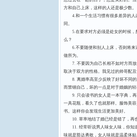
方和自己上床，这样的人还是极少数
4.和一个生活习惯有很多差异的人
同。
5.在要求对方必须是处女的时候，
么？
6.不要随便和别人上床，否则将来
做所为。
7. 不要因为自己长相不如对方而放
取决于双方的性格。我见过的帅哥配
8. 离婚率高至少反映了好坏不同的
而禁锢自己，坏的一点是对于婚姻的
9. 只会读书的女人是一本字典，再
一具花瓶，看久了也就那样。服饰美容
书。这样你会发现生活更加美好。
10. 草率地结了婚已经是错了，再
11. 经常听说男人味女人味，你知
味就是豁达勇敢，女人味就是温柔体