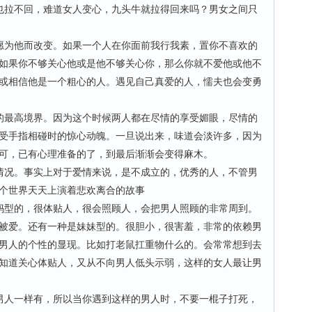
也拉不回，难道女人变心，九头牛就拉得回来吗？男女之间只
。
愿为他而改变。如果一个人在你面前我行我素，置你不喜欢的
如果你不够关心他或是他不够关心你，那么你就不爱他或他不
或相信他是一个粗心的人。遇见自己真爱的人，懦夫也会变勇
的最高境界。因为这个时候两人都在尽情的享受媚眼，尽情的
受手指相碰时的惊心动魄。一旦说出来，味道会淡许多，因为
可，已有心理准备的了，到最后渐渐会变得麻木。
情况。事实上对于爱情来说，是不成立的，优秀的人，不管男
这个世界天天上演着悲欢离合的故事
妈型的，很体贴人，很会照顾人，会把男人照顾的非常周到。
被爱。还有一种是妹妹型的。很胆小，很害羞，非常的依赖男
男人的个性的显现。比如打老鼠扛重物什么的。会常常想到去
知道关心体贴人，又从不向男人低头示弱，这样的女人最让男
男人一样有，所以当你遇到这样的男人时，不要一棍子打死，