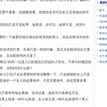
最新
。
孩子
恋爱不要紧，结婚要慎重，想想你是否可以长久忍受彼此的不
中国
200
想想自己是不是处男，如果是，你可以，如果不是，你凭什
微笑
来自
遇到一个真爱但他洁身自好有原则的男人，你会后悔当年的所
林典
奇特
弃追求的打算，长相只是一时的印象，真正决定能否结合主要
走向
丑女，丑女配帅哥的太多了。
关于
两点?好的一点是人们的观念已经趋向人性化，不再为封建思想
现在
轻率。没想好结什么婚？
好人们也只会在需要的时候去翻看一下，只会扮靓的女人只是
是做好一个女人的必要条件，不是充要条件。你还需要多看
也不要草率地去离婚。先试试看，真的不行再离也不迟。
道男人味是一种什么味道，女人味又是一种什幺味道吗？男人
贴。