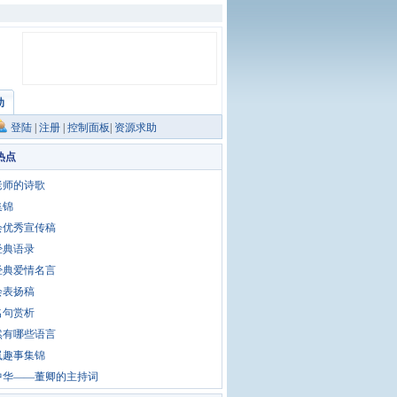
助
登陆
|
注册
|
控制面板
|
资源求助
热点
老师的诗歌
集锦
会优秀宣传稿
经典语录
经典爱情名言
会表扬稿
名句赏析
然有哪些语言
岚趣事集锦
中华——董卿的主持词