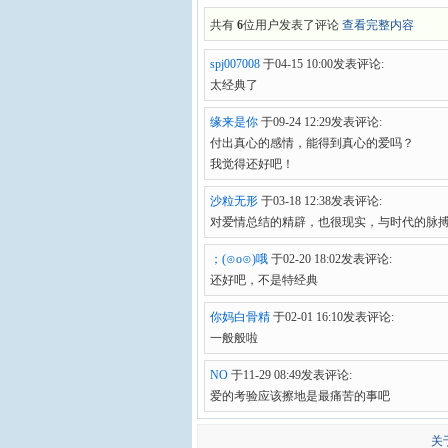
共有
6
位用户发表了评论
查看完整内容
spj007008
于04-15 10:00发表评论:
太经典了
缘来是你
于09-24 12:29发表评论:
付出真心的感情，能得到真心的爱吗？
我觉得还好吧！
沙粒无形
于03-18 12:38发表评论:
对爱情总结的精辟，也很现实，与时代的脉
；(⊙o⊙)哦
于02-20 18:02发表评论:
还好吧，不是特经典
你妈白骨精
于02-01 16:10发表评论:
一般般啦
NO
于11-29 08:49发表评论:
爱的考验应该擦地是最痛苦的事吧
关