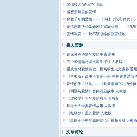
警惕校园“爱情”的溃疡
猜想唐诗里的爱情
穿越千年的爱情——《诗经（邶风·静女）
爱情悲剧？婚姻悲剧？家庭悲剧——《孔雀
爱情教育：一块不该忽略的教育领地
相关资源
论席慕蓉诗歌的爱情主题 通用
高中爱情题材课文教学探讨 人教版
重视教材爱情诗歌，提高学生人文素养 通
（粤教版）高中语文第一册“中国古典爱情诗
爱情的千古绝响——《孔雀东南飞》的价值
《阴谋与爱情》音频戏剧故事 人教版
《红楼梦》里的爱情故事 人教版
世界十大经典爱情故事 人教版
《红楼梦》里的爱情 人教版
《金庸小说中的悲剧爱情》视频素材 人教
文章评论