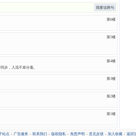
我要说两句
第6楼
第5楼
第4楼
搏同步，入流不差分毫。
第3楼
第2楼
第1楼
于站点
-
广告服务
-
联系我们
-
版权隐私
-
免责声明
-
意见反馈
-
加入收藏
-
返回