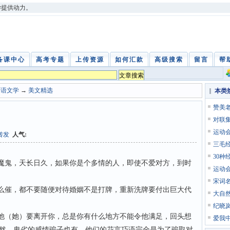
学提供动力。
备课中心
高考专题
上传资源
如何汇款
高级搜索
留言
帮
中语文学
→
美文精选
本类
赞美
对联
运动
转发
人气:
三毛
30种
魔鬼，天长日久，如果你是个多情的人，即使不爱对方，到时
运动
宋词
么催，都不要随便对待婚姻不是打牌，重新洗牌要付出巨大代
大自
纪晓
他（她）要离开你，总是你有什么地方不能令他满足，回头想
爱我
然，卑劣的感情骗子也有，他们的花言巧语完全是为了骗取对