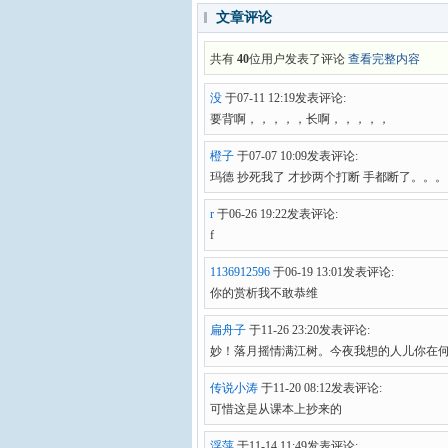
文章评论
共有
40
位用户发表了评论
查看完整内容
没
于07-11 12:19发表评论:
要背啊，，，，，长啊，，，，，
橙子
于07-07 10:09发表评论:
玛德 抄死我了 才抄两个打断 手都断了。。
r
于06-26 19:22发表评论:
f
1136912596
于06-19 13:01发表评论:
你的赏析我不敢恭维
扁舟子
于11-26 23:20发表评论:
妙！落月摇情满江树。今夜我想的人儿你在
传说小涛
于11-20 08:12发表评论:
可惜这是从课本上抄来的
浮萍
于11-14 11:49发表评论: