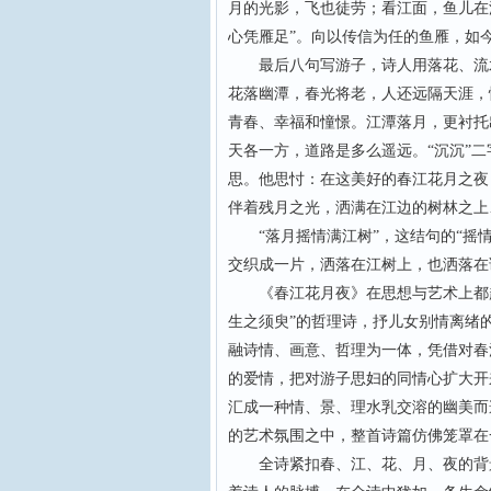
月的光影，飞也徒劳；看江面，鱼儿在
心凭雁足”。向以传信为任的鱼雁，如
最后八句写游子，诗人用落花、流水、
花落幽潭，春光将老，人还远隔天涯，
青春、幸福和憧憬。江潭落月，更衬托
天各一方，道路是多么遥远。“沉沉”二
思。他思忖：在这美好的春江花月之夜
伴着残月之光，洒满在江边的树林之上
“落月摇情满江树”，这结句的“摇情
交织成一片，洒落在江树上，也洒落在
《春江花月夜》在思想与艺术上都超
生之须臾”的哲理诗，抒儿女别情离绪
融诗情、画意、哲理为一体，凭借对春
的爱情，把对游子思妇的同情心扩大开
汇成一种情、景、理水乳交溶的幽美而
的艺术氛围之中，整首诗篇仿佛笼罩在
全诗紧扣春、江、花、月、夜的背景