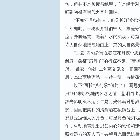
伤，但并不是颓废与绝望，而是缘于对
听到初盛唐时代之音的回响。
“不知江月待何人，但见长江送流水”
年年如此。一轮孤月徘徊中天，象是等
流，奔腾远去。随着江水的流动，诗篇
诗人自然地把笔触由上半篇的大自然景
“白云”四句总写在春江花月夜中思妇
飘忽，象征“扁舟子”的行踪不定。“青枫
所。“谁家”“何处”二句互文见义，正
思，牵出两地离愁，一往一复，诗情荡
以下“可怜”八句承“何处”句，写思
用“月”来烘托她的怀念之情，悲泪自出
故光影明灭不定；二是月光怀着对思妇
愁，因而把柔和的清辉洒在妆镜台上、
想赶走这恼人的月色，可是月色“卷不去
作，生动地表现出思妇内心的愁怅和迷
照着远方的爱人吗？共望月光而无法相