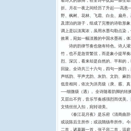
着诗人的脉搏，在全诗中犹如一条生命
折。月在一夜之间经历了升起──高悬
野、枫树、花林、飞霜、白去、扁舟、
及漂泊的游子，组成了完整的诗歌形象
调上是以淡寓浓，虽用水墨勾勒点染，
效果，宛如一幅淡雅的中国水墨画，体
诗的韵律节奏也饶有特色。诗人灌注
竹，也不是急管繁弦，而是象小提琴奏
烈、深沉，看来却是自然的、平和的，
回旋。全诗共三十六句，四句一换韵，
声纸韵、平声尤韵、灰韵、文韵、麻韵
低音相间，依次为洪亮级（庚、霰、真
──细微级（遇）。全诗随着韵脚的转
又层出不穷，音乐节奏感强烈而优美。
文情丝丝入扣，宛转谐美。
《春江花月夜》是乐府《清商曲辞•吴
或说陈后主所作；或说隋炀帝所作。今
二首，诸葛颖一首，张子容二首，温庭