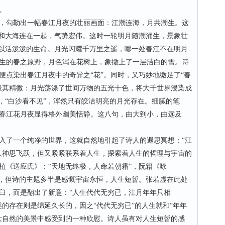
。
勾勒出一幅春江月夜的壮丽画面：江潮连海，月共潮生。这
佛和大海连在一起，气势宏伟。这时一轮明月随潮涌生，景象壮
水以活泼泼的生命。月光闪耀千万里之遥，哪一处春江不在明月
生的春之原野，月色泻在花树上，象撒上了一层洁白的雪。诗
便点染出春江月夜中的奇异之“花”。同时，又巧妙地缴足了“春
极其精微：月光荡涤了世间万物的五光十色，将大千世界浸染成
，“白沙看不见”，浑然只有皎洁明亮的月光存在。细腻的笔
春江花月夜显得格外幽美恬静。这八句，由大到小，由远及
了一个纯净的世界，这就自然地引起了诗人的遐思冥想：“江
人神思飞跃，但又紧紧联系着人生，探索着人生的哲理与宇宙的
植《送应氏》：“天地无终极，人命若朝霜”，阮籍《咏
等，但诗的主题多半是感慨宇宙永恒，人生短暂。张若虚在此处
臼，而是翻出了新意：“人生代代无穷已，江月年年只相
的存在则是绵延久长的，因之“代代无穷已”的人生就和“年年
大自然的美景中感受到的一种欣慰。诗人虽有对人生短暂的感