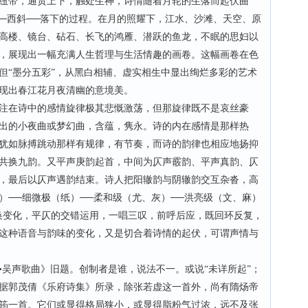
纽带，通贯上下，触处生神，诗情随着月轮的生落而起伏曲
──西斜──落下的过程。在月的照耀下，江水、沙滩、天空、原
高楼、镜台、砧石、长飞的鸿雁、潜跃的鱼龙，不眠的思妇以
，展现出一幅充满人生哲理与生活情趣的画卷。这幅画卷在色
但“墨分五彩”，从黑白相辅、虚实相生中显出绚烂多彩的艺术
现出春江花月夜清幽的意境美。
在诗中的感情旋律极其悲慨激荡，但那旋律既不是哀丝豪
出的小夜曲或梦幻曲，含蕴，隽永。诗的内在感情是那样热
犹如脉搏跳动那样有规律，有节奏，而诗的韵律也相应地扬抑
共换九韵。又平声庚韵起首，中间为仄声霰韵、平声真韵、仄
，最后以仄声遇韵结束。诗人把阳辙韵与阴辙韵交互杂沓，高
）──细微极（纸）──柔和级（尤、灰）──洪亮级（文、麻）
换变化，平仄的交错运用，一唱三叹，前呼后应，既回环反复，
这种语音与韵味的变化，又是切合着诗情的起伏，可谓声情与
声歌曲》旧题。创制者是谁，说法不一。或说“未详所起”；
据郭茂倩《乐府诗集》所录，除张若虚这一首外，尚有隋炀帝
筠一首。它们或显得格局狭小，或显得脂粉气过浓，远不及张