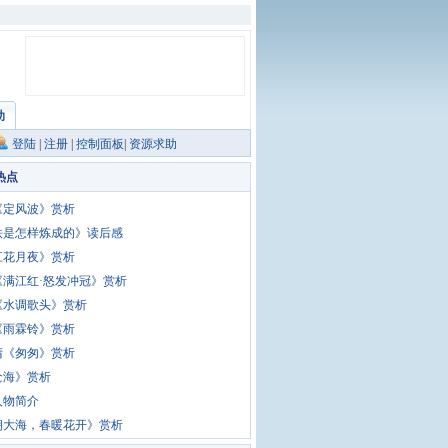
助
登陆
|
注册
|
控制面板
|
资源求助
热点
《定风波》赏析
铁是怎样炼成的》读后感
江花月夜》赏析
《满江红·怒发冲冠》赏析
《水调歌头》赏析
《雨霖铃》赏析
清《匆匆》赏析
沧海》赏析
人物简介
朝大海，春暖花开》赏析