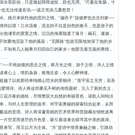
深水里跃动，只是激起阵阵波纹，跃也无用。“尺素在鱼肠，寸
今也无法传递音讯──该又凭添几重愁苦！
残月来烘托他的思归之情。“扁舟子”连做梦也念念归家──
情何以堪！江水流春，流去的不仅是自然的春天，也是游子的
出他凄苦的寞寞之情。沉沉的海雾隐遮了落月；碣石、潇湘，
字加重地渲染了他的孤寂；“无限路”也就无限地加深了他的乡
，不知有几人能乘月归回自己的家乡！他那无着无落的离情，
……
”──不绝如缕的思念之情，将月光之情，游子之情，诗人之情
读者心上，情韵袅袅，摇曳生姿，令人心醉神迷。
越了以前那些单纯模山范水的景物诗，“羡宇宙之无穷，哀吾
的爱情诗。诗人将这些屡见不鲜的传统题材，注入了新的含义，
江花月夜的描绘，尽情赞叹大自然的奇丽景色，讴歌人间纯洁
来，与对人生哲理的追求、对宇宙奥秘的探索结合起来，从而
邈远的意境。诗人将深邃美丽的艺术世界特意隐藏在惝恍迷离
一片空灵而迷茫的月色里，吸引着读者去探寻其中美的真谛。
来写，而又以月为主体。“月”是诗中情景兼融之物，它跳动