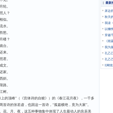
最新
月轮。
床边
照人？
秋天
相似。
我读
流水。
以懒
胜愁。
穿越
月楼？
《雨
镜台。
我为
还来。
孔乙
照君。
孔乙
成文。
E网
还家。
西斜。
限路。
江树。
上的顶峰”（《宫体诗的自赎》）的《春江花月夜》，一千多
两首诗的张若虚，也因这一首诗，“孤篇横绝，竟为大家”。
花、月、夜，这五种事物集中体现了人生最动人的良辰美