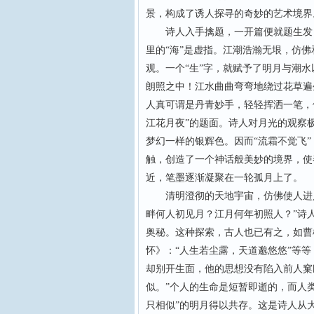
景，构成了诱人探寻的奇妙的艺术境界
诗人入手擒题，一开篇便就题生发，
里的“海”是虚指。江潮浩瀚无垠，仿
观。一个“生”字，就赋予了明月与潮
朗照之中！江水曲曲弯弯地绕过花草遍
人真可谓是丹青妙手，轻轻挥洒一笔，
江花月夜”的题面。诗人对月光的观察
梦幻一样的银辉色。因而“流霜不觉飞”
触，创造了一个神话般美妙的境界，使
近，笔墨逐渐凝聚在一轮孤月上了。
清明澄彻的天地宇宙，仿佛使人进入
畔何人初见月？江月何年初照人？”诗
奥秘。这种探索，古人也已有之，如曹
怀》：“人生若尘露，天道邈悠悠”等
却别开生面，他的思想没有陷入前人窠
似。”个人的生命是短暂即逝的，而人类
只相似”的明月得以共存。这是诗人从