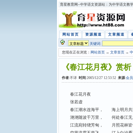
育星教育网--中学语文资源站：为中学语文教
网站首页
资源频道
文章频道
关键词:
您现在正在浏览：
网站首页
→
文章首页
→
《春江花月夜》赏析
作者
:不详
时间
:2005/12/27 12:53:52
来源
:
会员
春江花月夜
张若虚
春江潮水连海平， 海上明月共
滟滟随波千万里， 何处春江无
江流宛转绕芳甸， 月照花林皆
空里流霜不觉飞， 汀上白沙看