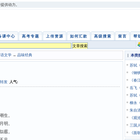
学提供动力。
备课中心
高考专题
上传资源
如何汇款
高级搜索
留言
帮
中语文学
→
品味经典
本类
苏轼
《钢
《春
转发
人气:
岳飞
苏轼
柳永
朱自
潮生。
《观
月明。
三国
似霰。
《面
不见。