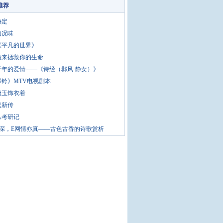
推荐
协定
的况味
《平凡的世界》
惰来拯救你的生命
千年的爱情——《诗经（邶风·静女）》
霖铃》MTV电视剧本
黛玉饰衣着
已新传
己考研记
情深，E网情亦真——古色古香的诗歌赏析