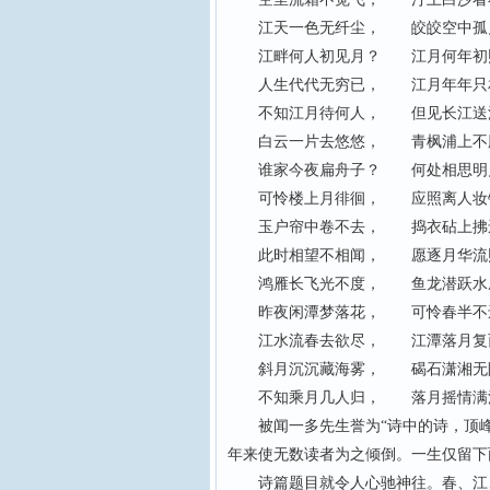
江天一色无纤尘， 皎皎空中孤
江畔何人初见月？ 江月何年初
人生代代无穷已， 江月年年只
不知江月待何人， 但见长江送
白云一片去悠悠， 青枫浦上不
谁家今夜扁舟子？ 何处相思明
可怜楼上月徘徊， 应照离人妆
玉户帘中卷不去， 捣衣砧上拂
此时相望不相闻， 愿逐月华流
鸿雁长飞光不度， 鱼龙潜跃水
昨夜闲潭梦落花， 可怜春半不
江水流春去欲尽， 江潭落月复
斜月沉沉藏海雾， 碣石潇湘无
不知乘月几人归， 落月摇情满
被闻一多先生誉为“诗中的诗，顶峰
年来使无数读者为之倾倒。一生仅留下
诗篇题目就令人心驰神往。春、江、