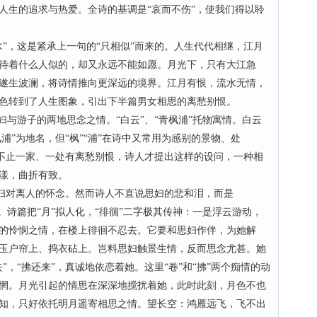
人生的追求与热爱。全诗的基调是“哀而不伤”，使我们得以聆
，这是紧承上一句的“只相似”而来的。人生代代相继，江月
待着什么人似的，却又永远不能如愿。月光下，只有大江急
遂生波澜，将诗情推向更深远的境界。江月有恨，流水无情，
色转到了人生图象，引出下半篇男女相思的离愁别恨。
与游子的两地思念之情。“白云”、“青枫浦”托物寓情。白云
浦”为地名，但“枫”“浦”在诗中又常用为感别的景物、处
因不止一家、一处有离愁别恨，诗人才提出这样的设问，一种相
漾，曲折有致。
妇对离人的怀念。然而诗人不直说思妇的悲和泪，而是
。诗篇把“月”拟人化，“徘徊”二字极其传神：一是浮云游动，
的怜悯之情，在楼上徘徊不忍去。它要和思妇作伴，为她解
玉户帘上、捣衣砧上。岂料思妇触景生情，反而思念尤甚。她
”，“拂还来”，真诚地依恋着她。这里“卷”和“拂”两个痴情的动
惘。月光引起的情思在深深地搅扰着她，此时此刻，月色不也
知，只好依托明月遥寄相思之情。望长空：鸿雁远飞，飞不出