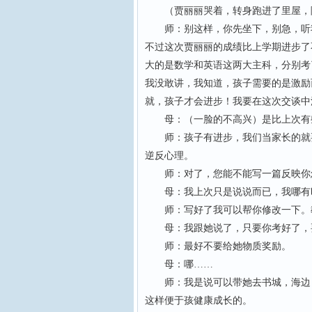
（贾丽丽哭着，转身跑进了里屋，随
师：别这样，你先坐下，别急，听我
不过这次贾丽丽的成绩比上学期进步了
大的是数学和英语这两大主科，分别考了
我没敢讲，我知道，孩子需要的是激励
就，孩子才会进步！我要在这次交谈中
母：（一脸的不高兴）是比上次有
师：孩子有进步，我们当家长的就要
逆反心理。
师：对了，您能不能写一篇反映你
母：我上次只是说说而已，我哪有时
师：写好了我可以帮你修改一下。教
母：我跟她说了，只要你考好了，
师：最好不要给她物质奖励。
母：哪……
师：我是说可以带她去书城，海边，
这样便于孩健康成长的。