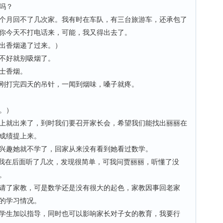
吗？
月回不了几次家。我有时在车队，有三台旅游车，还承包了
你今天不打电话来，可能，我又得出去了。
出香烟递了过来。）
不好就别吸烟了。
士香烟。
打完四天的吊针，一闻到烟味，嗓子就疼。
。）
就出来了，到时我们要召开家长会，希望我们能找出丽丽在
成绩提上来。
趣她就不学了，回家从来没有看到她看过数学。
我在后面听了几次，发现很简单，可我问贾丽丽，听懂了没
。
了家教，可是数学还是没有很大的起色，家教因事回老家
的学习情况。
生加以指导，同时也可以影响家长对子女的教育，我要行