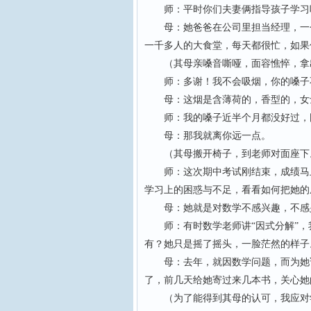
师：平时你们夫妻俩指导孩子学习
母：她爸爸在公司里担当经理，一个
一千多人的大食堂，每天都很忙，如果
（其母亲嗓音嘶哑，面容憔悴，拿
师：多谢！我不会吸烟，你的嗓子
母：这烟是含薄荷的，香型的，女
师：我的嗓子近半个月都没好过，刚
母：那我就离你远一点。
（其母搬开椅子，到老师对面座下
师：这次期中考试刚结束，成绩马上
学习上的困惑与不足，看看如何把她的
母：她就是对数学不感兴趣，不感兴
师：有时数学老师讲“因式分解”，
有？她只是摇了摇头，一脸茫然的样子
母：去年，就因数学问题，而为她请
了，前几天给她寄过来几本书，关心她
（为了能得到其母的认可，我应对学