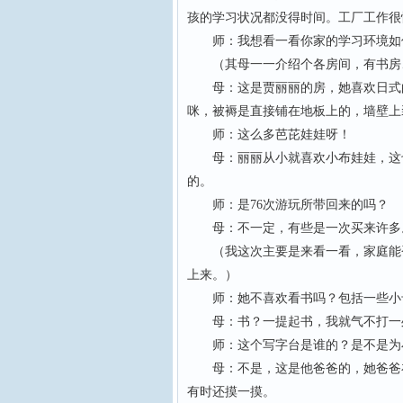
孩的学习状况都没得时间。工厂工作很
师：我想看一看你家的学习环境如
（其母一一介绍个各房间，有书房、
母：这是贾丽丽的房，她喜欢日式的
咪，被褥是直接铺在地板上的，墙壁上
师：这么多芭芘娃娃呀！
母：丽丽从小就喜欢小布娃娃，这也
的。
师：是76次游玩所带回来的吗？
母：不一定，有些是一次买来许多
（我这次主要是来看一看，家庭能否
上来。）
师：她不喜欢看书吗？包括一些小
母：书？一提起书，我就气不打一处
师：这个写字台是谁的？是不是为
母：不是，这是他爸爸的，她爸爸在
有时还摸一摸。