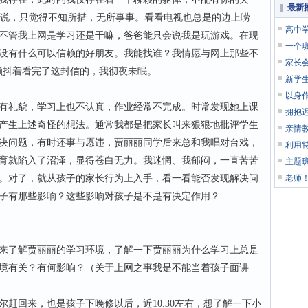
最新
话可说，只觉得不知所措，无所事事。看看电视也总是的边上唠
高中
不管我上网是学习还是干嘛，爸爸能只会说我是玩游戏。在现
一个
没有什么可以信赖的好朋友。我能找谁？我情愿与网上那些不
家长
颤抖着看完了这封信的，我彻夜未眠。
新学生
以身
礼貌，学习上也不认真，作业经常不完成。时常发现她上课
拥抱
产生上述奇怪的想法。通常我都是把家长叫来狠狠地批评学生
亲情
决问题，有时还事与愿违，贾丽丽同学后来总和我唱对台戏，
利用
育就陷入了沼泽，显得苍白无力。我迷惘、我郁闷，一直苦苦
主题
。对了，就从孩子的家长行为上入手，看一看能否发现解决问
老师
子有那些影响？这些影响对孩子是不是有决定作用？
了解贾丽丽的学习环境，了解一下贾丽丽为什么学习上总是
境有关？有何影响？（关于上网之事我是不能当着孩子面讲
回来，也是孩子下晚修以后，近10.30左右，想了解一下小