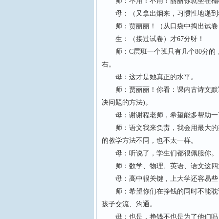
师：不用！不用！丽丽你就坐在榻榻
母：（又拿出烟来，习惯性地递到程
师：贾丽丽！（从口袋中掏出试卷）
生：（接过试卷）才67分呀！
师：C层班一个班只有几个80分的，
右。
母：这才是她真正的水平。
师：贾丽丽！你看：课内古诗文默写这
决问题的方法)。
母：谢谢程老师，希望能多帮助一
师：语文我来负责，我会用最大的努
的教学方法不同，也不太一样。
母：听说了，学生们都很佩服你。
师：数学、物理、英语、语文这四大
母：高中很关键，上大学还容易些
师：希望你们在挣钱的同时不能耽误
孩子交流、沟通。
母：也是，挣钱不也是为了他们吗