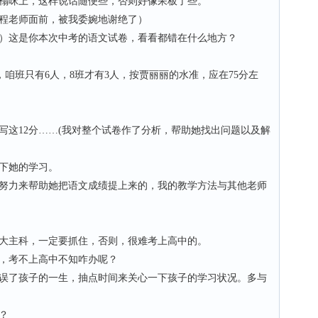
咪上，这样说话随便些，否则好像呆板了些。
老师面前，被我委婉地谢绝了）
这是你本次中考的语文试卷，看看都错在什么地方？
咱班只有6人，8班才有3人，按贾丽丽的水准，应在75分左
12分……(我对整个试卷作了分析，帮助她找出问题以及解
下她的学习。
力来帮助她把语文成绩提上来的，我的教学方法与其他老师
主科，一定要抓住，否则，很难考上高中的。
，考不上高中不知咋办呢？
了孩子的一生，抽点时间来关心一下孩子的学习状况。多与
？