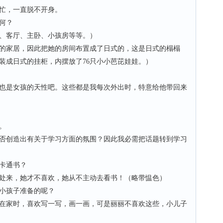
忙，一直脱不开身。
何？
客厅、主卧、小孩房等等。）
家居，因此把她的房间布置成了日式的，这是日式的榻榻
装成日式的挂柜，内摆放了76只小小芭芘娃娃。）
是女孩的天性吧。这些都是我每次外出时，特意给他带回来
。
创造出有关于学习方面的氛围？因此我必需把话题转到学习
卡通书？
来，她才不喜欢，她从不主动去看书！（略带愠色）
小孩子准备的呢？
家时，喜欢写一写，画一画，可是丽丽不喜欢这些，小儿子