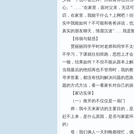
心。” ……“在家里，面对父亲，无
叨，在家里，我能干什么？上网吧！但
实中我能如何？不可能和爸爸诉说，也
真实的朋友聊天，情愿沉迷”……我是
【徘徊与疑惑】
贾丽丽同学平时对老师和同学不太有
不学习，下课就往别班跑，思想上才会
一顿，结果如何？不但不能从跟本上解
当我最后的绝招再也不管用时，我的教
寻求答案，都没有找到解决问题的思路
题的方式方法，看一看家长对自己的孩
【家访实录】
（一）推开的不仅仅是一扇门
师：我今天来家访的主要目的，是来
赶不上来，是什么原因，是否与家庭环
的）
母：我们俩人一天到晚都很忙，偶尔赶