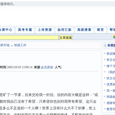
学提供动力。
备课中心
高考专题
上传资源
如何汇款
高级搜索
留言
帮
教师天地
→
班级工作
本类
班训
班主
做个
时间
:2005/10/18 13:09:14
来源
:
会员原创
人气:
《我
班主
优秀
高一
旷了一节课，后来交给我一封信。信的内容大概是这样：“或
班级
都对我自己没有了希望，只希望你也别对我寄有希望。这只会
感谢
我是多么不足道的一个人啊！世界上没有什么大不了的事，世上
教育
我存在，此时的我仅存在着一个聊赖的躯体，不配有你的关