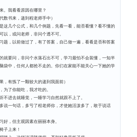
来。我看看原因在哪里？
数书来，递到程老师手中）
这几个公式，和几个例题，先看一看，能否看懂？看不懂的
可以，或问老师，非问个透不可。
题，以前做过了，有了答案，自己做一遍，看看是否和答案
就要问，非问个水落石出不可，学习最怕不会装懂，一知半
脑袋中，任何人都抢不走的。你们在家能不能关心一下她的学
，有拣了一颗较大的递到我面前）
，为了你能吃，我才吃的。
不进去就睡觉，一睡学习自然就跟不上了。
说一句话，多亏了程老师你，才使她活泼多了，敢于说话
好，但主观因素在丽丽本身。
椅子上来！