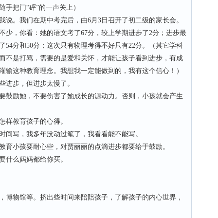
手把门“砰”的一声关上）
说。我们在期中考完后，由6月3日召开了初二级的家长会。
不少，你看：她的语文考了67分，较上学期进步了2分；进步最
54分和50分；这次只有物理考得不好只有22分。（其它学科
而不是打骂，需要的是爱和关怀，才能让孩子看到进步，有成
灌输这种教育理念。我想我一定能做到的，我有这个信心！）
些进步，但进步太慢了。
鼓励她，不要伤害了她成长的源动力。否则，小孩就会产生
怎样教育孩子的心得。
间写，我多年没动过笔了，我看看能不能写。
育小孩要耐心些，对贾丽丽的点滴进步都要给于鼓励。
要什么妈妈都给你买。
博物馆等。挤出些时间来陪陪孩子，了解孩子的内心世界，