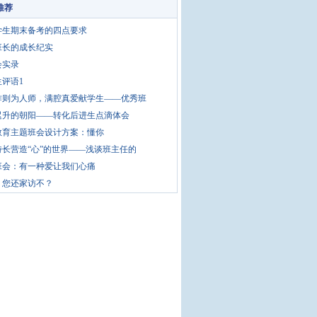
推荐
学生期末备考的四点要求
班长的成长纪实
会实录
评语1
作则为人师，满腔真爱献学生——优秀班
迟升的朝阳——转化后进生点滴体会
教育主题班会设计方案：懂你
特长营造“心”的世界——浅谈班主任的
班会：有一种爱让我们心痛
！您还家访不？