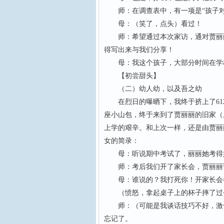
师：在调查表中，有一项是“孩子对家
母：（笑了，点头）看过！
师：希望通过本次家访，通对贾丽丽
得写出来与我们分享！
母：我这个孩子，大部分时间在学校
【初尝甜头】
（二）幼人幼，以及吾之幼
在烈日的曝晒下，我终于挤上了61
座小山包，终于来到了贾丽丽的旧家（
上学的艰辛。和上次一样，还是由贾丽
女的简录：
母：听说期中考试了，丽丽她考得如
师：考后我们开了家长会，贾丽丽说
母：谁说的？我打死你！开家长会
（愤怒，拿起桌子上的杯子摔了过
师：（可能是我谈话技巧不好，激化
忘记了。