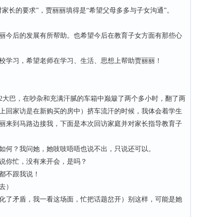
长的要求”，贾丽丽填得是“希望父母多多与子女沟通”。
今后的发展有所帮助。也希望今后在教育子女方面有那些心
学习，希望老师在学习、生活、思想上帮助贾丽丽！
2大巴，在吵杂和充满汗腻的车箱中巅簸了两个多小时，翻了两
上回家访是在新购买的房中）挤车流汗的时候，我体会着学生
丽来到马路边接我，下面是本次回访家庭并对家长指导教育子
何？我问她，她吱吱唔唔也说不出，只说还可以。
你忙，没有来开会，是吗？
都不跟我说！
去）
了矛盾，我一看这场面，忙把话题岔开）别这样，可能是她