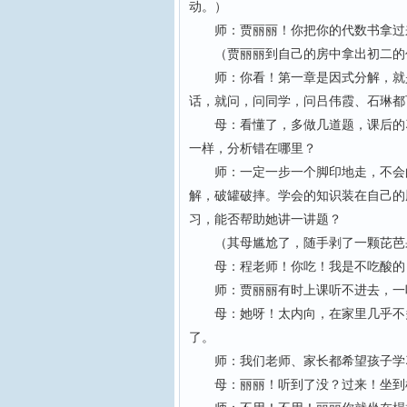
动。）
师：贾丽丽！你把你的代数书拿过
（贾丽丽到自己的房中拿出初二的代
师：你看！第一章是因式分解，就是
话，就问，问同学，问吕伟霞、石琳都
母：看懂了，多做几道题，课后的习
一样，分析错在哪里？
师：一定一步一个脚印地走，不会的
解，破罐破摔。学会的知识装在自己的
习，能否帮助她讲一讲题？
（其母尴尬了，随手剥了一颗芘芭果
母：程老师！你吃！我是不吃酸的
师：贾丽丽有时上课听不进去，一听
母：她呀！太内向，在家里几乎不多
了。
师：我们老师、家长都希望孩子学习
母：丽丽！听到了没？过来！坐到