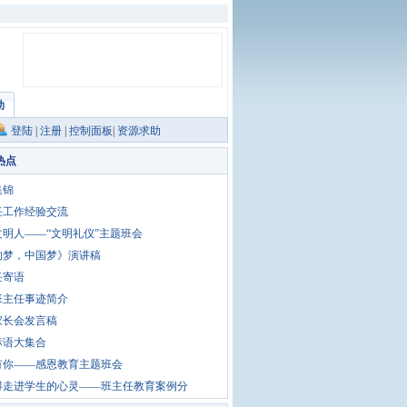
助
登陆
|
注册
|
控制面板
|
资源求助
热点
集锦
任工作经验交流
文明人——“文明礼仪”主题班会
的梦，中国梦》演讲稿
任寄语
班主任事迹简介
家长会发言稿
标语大集合
有你——感恩教育主题班会
得走进学生的心灵——班主任教育案例分