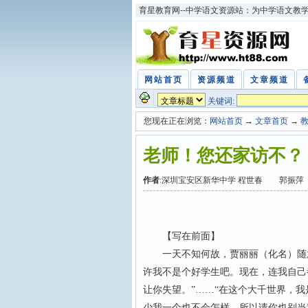
育星教育网--中学语文资源站：为中学语文教
网站首页
资源频道
文章频道
关键词:
您现在正在浏览：
网站首页
→
文章首页
→
老师！您还家访不？
作者
:深圳宝安区新华中学 程世春 郭振萍
【写在前面】
一天不知何故，贾丽丽（化名）随意
许我不是个好学生吧。现在，连我自己
让你失望。”……“在这个大千世界，
少我一个也不会怎样。所以请你也别当